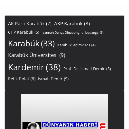
AKP Karabük
(8)
AK Parti Karabük
(7)
CHP Karabük
(5)
Jeannah Danys Dinabongho Ibouanga
(3)
Karabük
(33)
KarabükSeçim2023
(4)
Karabük Üniversitesi
(9)
Kardemir
(38)
Prof. Dr. İsmail Demir
(5)
Refik Polat
(6)
İsmail Demir
(5)