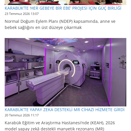
KARABÜK’TE ‘HER GEBEYE BİR EBE’ PROJESİ İÇİN GÜÇ BİRLİĞİ
23 Temmuz 2026 13:07
Normal Doğum Eylem Planı (NDEP) kapsamında, anne ve
bebek sağlığını en üst düzeye çıkarmak
KARABÜK’TE YAPAY ZEKA DESTEKLİ MR CİHAZI HİZMETE GİRDİ
20 Temmuz 2026 11:17
Karabük Eğitim ve Araştırma Hastanesi’nde (KEAH), 2026
model yapay zekâ destekli manyetik rezonans (MR)