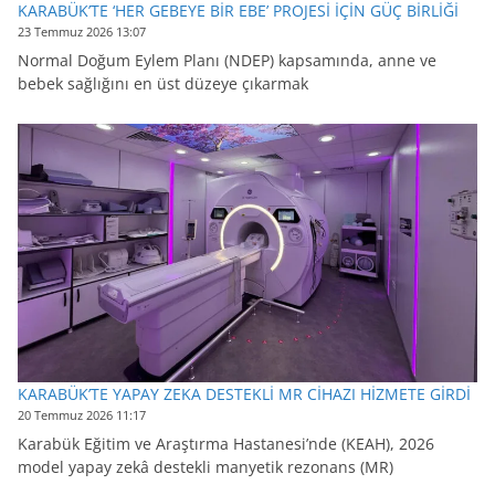
KARABÜK’TE ‘HER GEBEYE BİR EBE’ PROJESİ İÇİN GÜÇ BİRLİĞİ
23 Temmuz 2026 13:07
Normal Doğum Eylem Planı (NDEP) kapsamında, anne ve
bebek sağlığını en üst düzeye çıkarmak
KARABÜK’TE YAPAY ZEKA DESTEKLİ MR CİHAZI HİZMETE GİRDİ
20 Temmuz 2026 11:17
Karabük Eğitim ve Araştırma Hastanesi’nde (KEAH), 2026
model yapay zekâ destekli manyetik rezonans (MR)