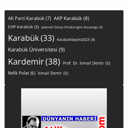
AKP Karabük
(8)
AK Parti Karabük
(7)
CHP Karabük
(5)
Jeannah Danys Dinabongho Ibouanga
(3)
Karabük
(33)
KarabükSeçim2023
(4)
Karabük Üniversitesi
(9)
Kardemir
(38)
Prof. Dr. İsmail Demir
(5)
Refik Polat
(6)
İsmail Demir
(5)