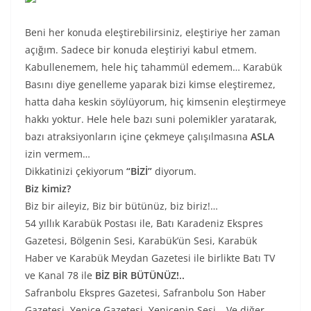
Beni her konuda eleştirebilirsiniz, eleştiriye her zaman
açığım. Sadece bir konuda eleştiriyi kabul etmem.
Kabullenemem, hele hiç tahammül edemem… Karabük
Basını diye genelleme yaparak bizi kimse eleştiremez,
hatta daha keskin söylüyorum, hiç kimsenin eleştirmeye
hakkı yoktur. Hele hele bazı suni polemikler yaratarak,
bazı atraksiyonların içine çekmeye çalışılmasına
ASLA
izin vermem…
Dikkatinizi çekiyorum
“BİZİ”
diyorum.
Biz kimiz?
Biz bir aileyiz, Biz bir bütünüz, biz biriz!…
54 yıllık Karabük Postası ile, Batı Karadeniz Ekspres
Gazetesi, Bölgenin Sesi, Karabük’ün Sesi, Karabük
Haber ve Karabük Meydan Gazetesi ile birlikte Batı TV
ve Kanal 78 ile
BİZ BİR BÜTÜNÜZ!..
Safranbolu Ekspres Gazetesi, Safranbolu Son Haber
Gazetesi, Yenice Gazetesi, Yenicenin Sesi… Ve diğer