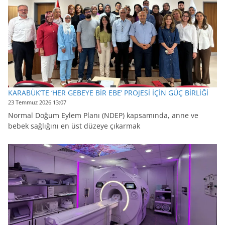
KARABÜK’TE ‘HER GEBEYE BİR EBE’ PROJESİ İÇİN GÜÇ BİRLİĞİ
23 Temmuz 2026 13:07
Normal Doğum Eylem Planı (NDEP) kapsamında, anne ve
bebek sağlığını en üst düzeye çıkarmak