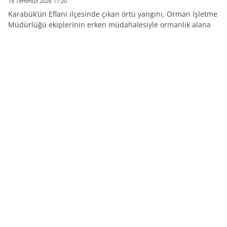
18 Temmuz 2026 11:20
Karabük’ün Eflani ilçesinde çıkan örtü yangını, Orman İşletme
Müdürlüğü ekiplerinin erken müdahalesiyle ormanlık alana