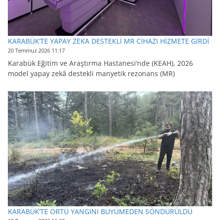
KARABÜK’TE YAPAY ZEKA DESTEKLİ MR CİHAZI HİZMETE GİRDİ
20 Temmuz 2026 11:17
Karabük Eğitim ve Araştırma Hastanesi’nde (KEAH), 2026
model yapay zekâ destekli manyetik rezonans (MR)
KARABÜK’TE ÖRTÜ YANGINI BÜYÜMEDEN SÖNDÜRÜLDÜ