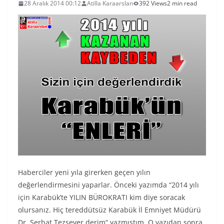
28 Aralık 2014 00:12
Atilla Karaarslan
392 Views
2 min read
Haberciler yeni yıla girerken geçen yılın
değerlendirmesini yaparlar. Önceki yazımda “2014 yılı
için Karabük’te YILIN BÜROKRATI kim diye soracak
olursanız. Hiç tereddütsüz Karabük İl Emniyet Müdürü
Dr. Serhat Tezsever derim” yazmıştım. O yazıdan sonra