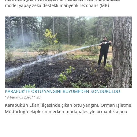
model yapay zekâ destekli manyetik rezonans (MR)
KARABÜK’TE ÖRTÜ YANGINI BÜYÜMEDEN SÖNDÜRÜLDÜ
18 Temmuz 2026 11:20
Karabük’ün Eflani ilçesinde çıkan örtü yangını, Orman İşletme
Müdürlüğü ekiplerinin erken müdahalesiyle ormanlık alana