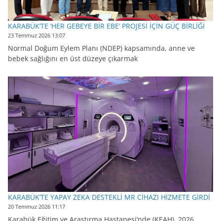
KARABÜK’TE ‘HER GEBEYE BİR EBE’ PROJESİ İÇİN GÜÇ BİRLİĞİ
23 Temmuz 2026 13:07
Normal Doğum Eylem Planı (NDEP) kapsamında, anne ve
bebek sağlığını en üst düzeye çıkarmak
KARABÜK’TE YAPAY ZEKA DESTEKLİ MR CİHAZI HİZMETE GİRDİ
20 Temmuz 2026 11:17
Karabük Eğitim ve Araştırma Hastanesi’nde (KEAH), 2026