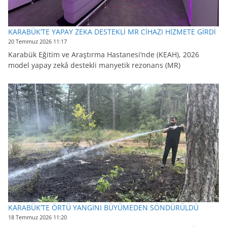
KARABÜK’TE YAPAY ZEKA DESTEKLİ MR CİHAZI HİZMETE GİRDİ
20 Temmuz 2026 11:17
Karabük Eğitim ve Araştırma Hastanesi’nde (KEAH), 2026
model yapay zekâ destekli manyetik rezonans (MR)
KARABÜK’TE ÖRTÜ YANGINI BÜYÜMEDEN SÖNDÜRÜLDÜ
18 Temmuz 2026 11:20