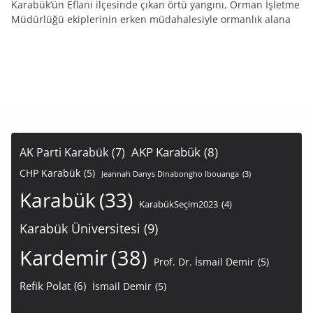
Karabük’ün Eflani ilçesinde çıkan örtü yangını, Orman İşletme
Müdürlüğü ekiplerinin erken müdahalesiyle ormanlık alana
AKP Karabük
(8)
AK Parti Karabük
(7)
CHP Karabük
(5)
Jeannah Danys Dinabongho Ibouanga
(3)
Karabük
(33)
KarabükSeçim2023
(4)
Karabük Üniversitesi
(9)
Kardemir
(38)
Prof. Dr. İsmail Demir
(5)
Refik Polat
(6)
İsmail Demir
(5)