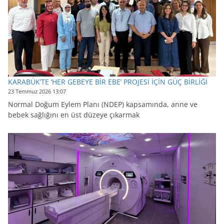
KARABÜK’TE ‘HER GEBEYE BİR EBE’ PROJESİ İÇİN GÜÇ BİRLİĞİ
23 Temmuz 2026 13:07
Normal Doğum Eylem Planı (NDEP) kapsamında, anne ve
bebek sağlığını en üst düzeye çıkarmak