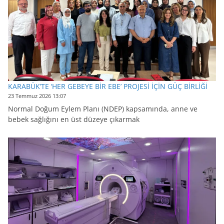
KARABÜK’TE ‘HER GEBEYE BİR EBE’ PROJESİ İÇİN GÜÇ BİRLİĞİ
23 Temmuz 2026 13:07
Normal Doğum Eylem Planı (NDEP) kapsamında, anne ve
bebek sağlığını en üst düzeye çıkarmak