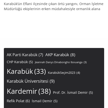
Karabük’ün Eflani ilçesinde çıkan örtü yangını, Orman İşletme
Müdürlüğü ekiplerinin erken müdahalesiyle ormanlık alana
AKP Karabük
(8)
AK Parti Karabük
(7)
CHP Karabük
(5)
Jeannah Danys Dinabongho Ibouanga
(3)
Karabük
(33)
KarabükSeçim2023
(4)
Karabük Üniversitesi
(9)
Kardemir
(38)
Prof. Dr. İsmail Demir
(5)
Refik Polat
(6)
İsmail Demir
(5)