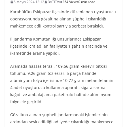
8 Mayıs 2024 13:12
BATITV
254 Views
0 min read
Karabük’ün Eskipazar ilçesinde düzenlenen uyuşturucu
operasyonunda gözaltına alınan şüpheli çıkarıldığı
mahkemece adli kontrol şartıyla serbest bırakıldı.
İl Jandarma Komutanlığı unsurlarınca Eskipazar
ilçesinde icra edilen faaliyette 1 şahsın aracında ve
ikametinde arama yapıldı.
Aramada hassas terazi, 109,56 gram kenevir bitkisi
tohumu, 9,26 gram toz esrar, 5 parça halinde
alüminyum folyo içerisinde 10,77 gram metamfetamin,
4 adet uyuşturucu kullanma aparatı, sigara sarma
kağıdı ve ambalajlama paketirulo halinde alüminyum
folyo ele geçirildi.
Gözaltına alınan şüpheli jandarmadaki işlemlerinin
ardından sevk edildiği adliyede çıkarıldığı mahkemece