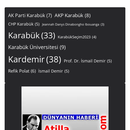
AKP Karabük
(8)
AK Parti Karabük
(7)
CHP Karabük
(5)
Jeannah Danys Dinabongho Ibouanga
(3)
Karabük
(33)
KarabükSeçim2023
(4)
Karabük Üniversitesi
(9)
Kardemir
(38)
Prof. Dr. İsmail Demir
(5)
Refik Polat
(6)
İsmail Demir
(5)