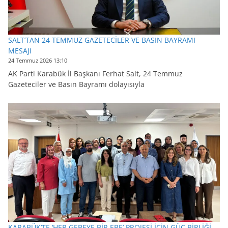
SALT’TAN 24 TEMMUZ GAZETECİLER VE BASIN BAYRAMI
MESAJI
24 Temmuz 2026 13:10
AK Parti Karabük İl Başkanı Ferhat Salt, 24 Temmuz
Gazeteciler ve Basın Bayramı dolayısıyla
KARABÜK’TE ‘HER GEBEYE BİR EBE’ PROJESİ İÇİN GÜÇ BİRLİĞİ