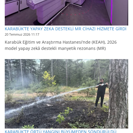
KARABÜK’TE YAPAY ZEKA DESTEKLİ MR CİHAZI HİZMETE GİRDİ
20 Temmuz 2026 11:17
Karabük Eğitim ve Araştırma Hastanesi’nde (KEAH), 2026
model yapay zekâ destekli manyetik rezonans (MR)
KARABÜK’TE ÖRTÜ YANGINI BÜYÜMEDEN SÖNDÜRÜLDÜ