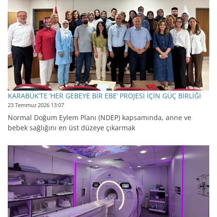
KARABÜK’TE ‘HER GEBEYE BİR EBE’ PROJESİ İÇİN GÜÇ BİRLİĞİ
23 Temmuz 2026 13:07
Normal Doğum Eylem Planı (NDEP) kapsamında, anne ve
bebek sağlığını en üst düzeye çıkarmak