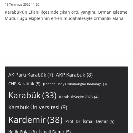
18 Temmuz 2026 11:20
Karabük’ün Eflani ilçesinde çıkan örtü yangını, Orman İşletme
Müdürlüğü ekiplerinin erken müdahalesiyle ormanlık alana
AKP Karabük
(8)
AK Parti Karabük
(7)
CHP Karabük
(5)
Jeannah Danys Dinabongho Ibouanga
(3)
Karabük
(33)
KarabükSeçim2023
(4)
Karabük Üniversitesi
(9)
Kardemir
(38)
Prof. Dr. İsmail Demir
(5)
Refik Polat
(6)
İsmail Demir
(5)