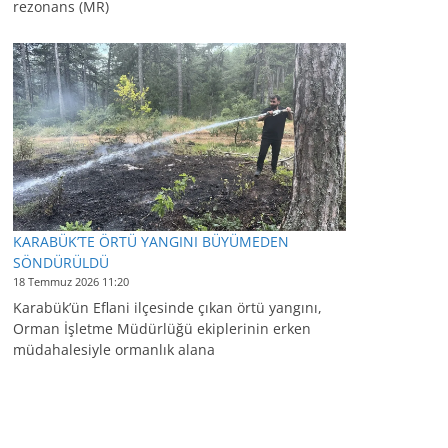
rezonans (MR)
KARABÜK’TE ÖRTÜ YANGINI BÜYÜMEDEN
SÖNDÜRÜLDÜ
18 Temmuz 2026 11:20
Karabük’ün Eflani ilçesinde çıkan örtü yangını,
Orman İşletme Müdürlüğü ekiplerinin erken
müdahalesiyle ormanlık alana