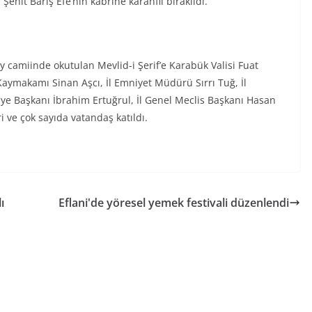
ehit Barış Efe’nin kabrine karanfil bırakıldı.
y camiinde okutulan Mevlid-i Şerif’e Karabük Valisi Fuat
Kaymakamı Sinan Aşcı, İl Emniyet Müdürü Sırrı Tuğ, İl
iye Başkanı İbrahim Ertuğrul, İl Genel Meclis Başkanı Hasan
i ve çok sayıda vatandaş katıldı.
ı
Eflani'de yöresel yemek festivali düzenlendi