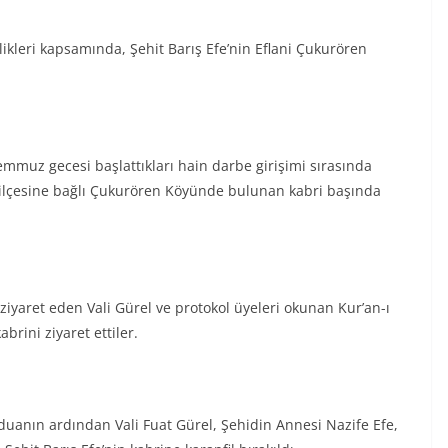
likleri kapsamında, Şehit Barış Efe’nin Eflani Çukurören
muz gecesi başlattıkları hain darbe girişimi sırasında
i ilçesine bağlı Çukurören Köyünde bulunan kabri başında
 ziyaret eden Vali Gürel ve protokol üyeleri okunan Kur’an-ı
brini ziyaret ettiler.
duanın ardından Vali Fuat Gürel, Şehidin Annesi Nazife Efe,