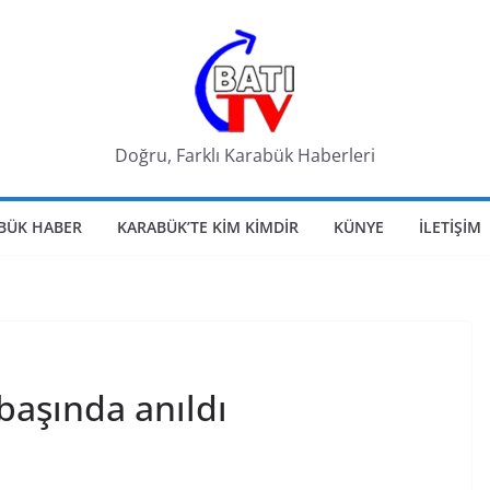
Doğru, Farklı Karabük Haberleri
BÜK HABER
KARABÜK’TE KIM KIMDIR
KÜNYE
İLETIŞIM
 başında anıldı