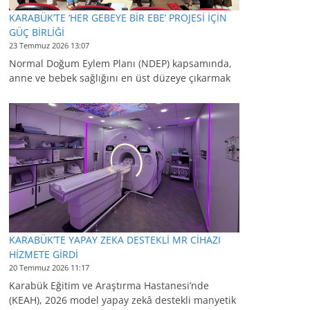
KARABÜK’TE ‘HER GEBEYE BİR EBE’ PROJESİ İÇİN
GÜÇ BİRLİĞİ
23 Temmuz 2026 13:07
Normal Doğum Eylem Planı (NDEP) kapsamında,
anne ve bebek sağlığını en üst düzeye çıkarmak
KARABÜK’TE YAPAY ZEKA DESTEKLİ MR CİHAZI
HİZMETE GİRDİ
20 Temmuz 2026 11:17
Karabük Eğitim ve Araştırma Hastanesi’nde
(KEAH), 2026 model yapay zekâ destekli manyetik