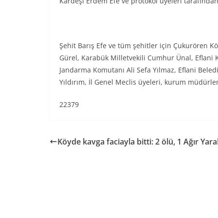
Kardeşi Erdem Efe ve protokol üyeleri tarafından Ş
Şehit Barış Efe ve tüm şehitler için Çukurören Kö
Gürel, Karabük Milletvekili Cumhur Ünal, Eflani 
Jandarma Komutanı Ali Sefa Yılmaz, Eflani Beled
Yıldırım, İl Genel Meclis üyeleri, kurum müdürler
22379
Köyde kavga faciayla bitti: 2 ölü, 1 Ağır Yaral