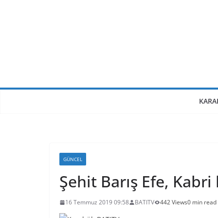
Skip
to
content
KARA
GÜNCEL
Şehit Barış Efe, Kabri
16 Temmuz 2019 09:58
BATITV
442 Views
0 min read