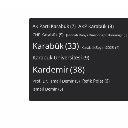
AKP Karabük
(8)
AK Parti Karabük
(7)
CHP Karabük
(5)
Jeannah Danys Dinabongho Ibouanga
(3)
Karabük
(33)
KarabükSeçim2023
(4)
Karabük Üniversitesi
(9)
Kardemir
(38)
Refik Polat
(6)
Prof. Dr. İsmail Demir
(5)
İsmail Demir
(5)