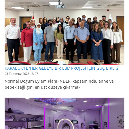
KARABÜK’TE ‘HER GEBEYE BİR EBE’ PROJESİ İÇİN GÜÇ BİRLİĞİ
23 Temmuz 2026 13:07
Normal Doğum Eylem Planı (NDEP) kapsamında, anne ve
bebek sağlığını en üst düzeye çıkarmak