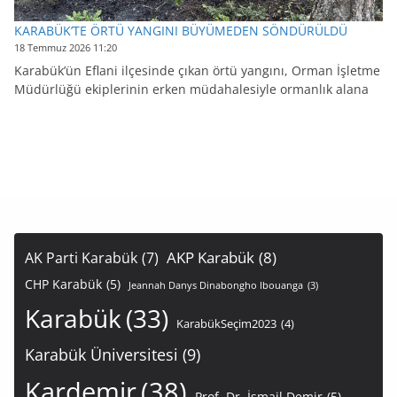
KARABÜK’TE ÖRTÜ YANGINI BÜYÜMEDEN SÖNDÜRÜLDÜ
18 Temmuz 2026 11:20
Karabük’ün Eflani ilçesinde çıkan örtü yangını, Orman İşletme
Müdürlüğü ekiplerinin erken müdahalesiyle ormanlık alana
AKP Karabük
(8)
AK Parti Karabük
(7)
CHP Karabük
(5)
Jeannah Danys Dinabongho Ibouanga
(3)
Karabük
(33)
KarabükSeçim2023
(4)
Karabük Üniversitesi
(9)
Kardemir
(38)
Prof. Dr. İsmail Demir
(5)