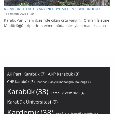
KARABÜK’TE ÖRTÜ YANGINI BÜYÜMEDEN SÖNDÜRÜLDÜ
18 Temmuz 2026 11:20
Karabük’ün Eflani ilçesinde çıkan örtü yangını, Orman İşletme
Müdürlüğü ekiplerinin erken müdahalesiyle ormanlık alana
AKP Karabük
(8)
AK Parti Karabük
(7)
CHP Karabük
(5)
Jeannah Danys Dinabongho Ibouanga
(3)
Karabük
(33)
KarabükSeçim2023
(4)
Karabük Üniversitesi
(9)
Kardemir
(38)
Prof. Dr. İsmail Demir
(5)