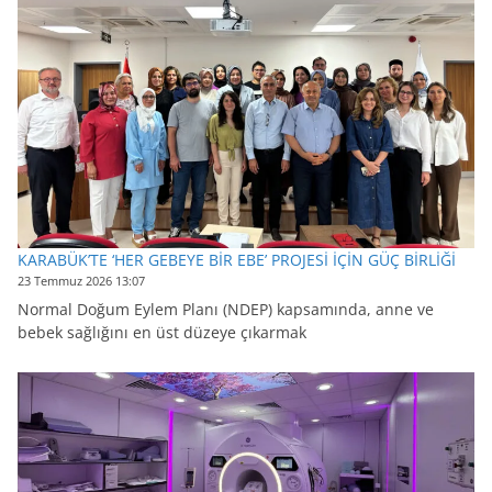
KARABÜK’TE ‘HER GEBEYE BİR EBE’ PROJESİ İÇİN GÜÇ BİRLİĞİ
23 Temmuz 2026 13:07
Normal Doğum Eylem Planı (NDEP) kapsamında, anne ve
bebek sağlığını en üst düzeye çıkarmak