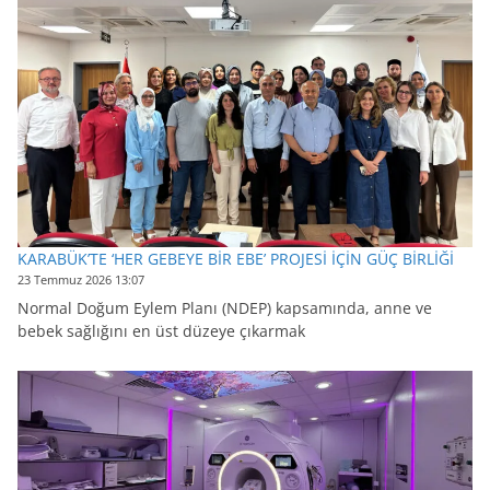
KARABÜK’TE ‘HER GEBEYE BİR EBE’ PROJESİ İÇİN GÜÇ BİRLİĞİ
23 Temmuz 2026 13:07
Normal Doğum Eylem Planı (NDEP) kapsamında, anne ve
bebek sağlığını en üst düzeye çıkarmak