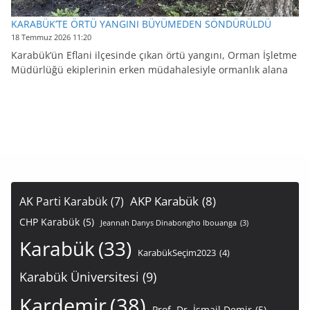
KARABÜK’TE ÖRTÜ YANGINI BÜYÜMEDEN SÖNDÜRÜLDÜ
18 Temmuz 2026 11:20
Karabük’ün Eflani ilçesinde çıkan örtü yangını, Orman İşletme
Müdürlüğü ekiplerinin erken müdahalesiyle ormanlık alana
AKP Karabük
(8)
AK Parti Karabük
(7)
CHP Karabük
(5)
Jeannah Danys Dinabongho Ibouanga
(3)
Karabük
(33)
KarabükSeçim2023
(4)
Karabük Üniversitesi
(9)
Kardemir
(38)
Prof. Dr. İsmail Demir
(5)