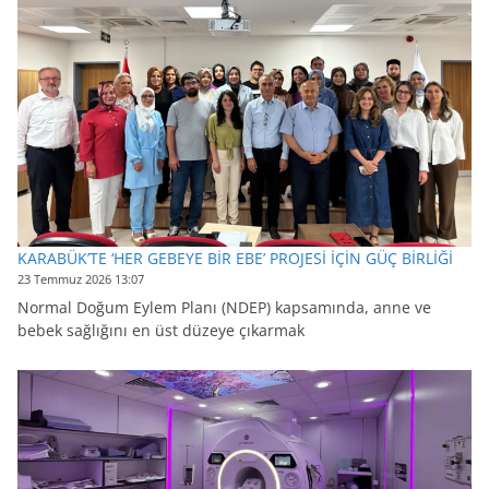
KARABÜK’TE ‘HER GEBEYE BİR EBE’ PROJESİ İÇİN GÜÇ BİRLİĞİ
23 Temmuz 2026 13:07
Normal Doğum Eylem Planı (NDEP) kapsamında, anne ve
bebek sağlığını en üst düzeye çıkarmak