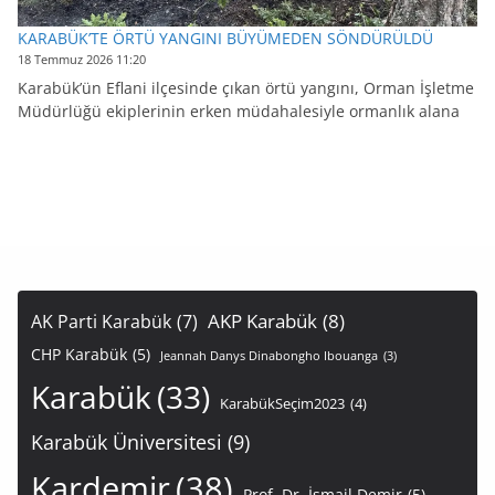
KARABÜK’TE ÖRTÜ YANGINI BÜYÜMEDEN SÖNDÜRÜLDÜ
18 Temmuz 2026 11:20
Karabük’ün Eflani ilçesinde çıkan örtü yangını, Orman İşletme
Müdürlüğü ekiplerinin erken müdahalesiyle ormanlık alana
AKP Karabük
(8)
AK Parti Karabük
(7)
CHP Karabük
(5)
Jeannah Danys Dinabongho Ibouanga
(3)
Karabük
(33)
KarabükSeçim2023
(4)
Karabük Üniversitesi
(9)
Kardemir
(38)
Prof. Dr. İsmail Demir
(5)