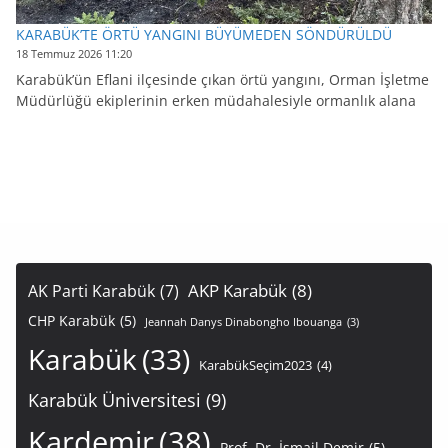
KARABÜK’TE ÖRTÜ YANGINI BÜYÜMEDEN SÖNDÜRÜLDÜ
18 Temmuz 2026 11:20
Karabük’ün Eflani ilçesinde çıkan örtü yangını, Orman İşletme
Müdürlüğü ekiplerinin erken müdahalesiyle ormanlık alana
AKP Karabük
(8)
AK Parti Karabük
(7)
CHP Karabük
(5)
Jeannah Danys Dinabongho Ibouanga
(3)
Karabük
(33)
KarabükSeçim2023
(4)
Karabük Üniversitesi
(9)
Kardemir
(38)
Prof. Dr. İsmail Demir
(5)