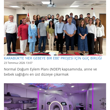
KARABÜK’TE ‘HER GEBEYE BİR EBE’ PROJESİ İÇİN GÜÇ BİRLİĞİ
23 Temmuz 2026 13:07
Normal Doğum Eylem Planı (NDEP) kapsamında, anne ve
bebek sağlığını en üst düzeye çıkarmak