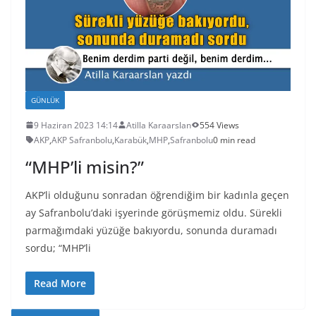
GÜNLÜK
9 Haziran 2023 14:14
Atilla Karaarslan
554 Views
AKP
,
AKP Safranbolu
,
Karabük
,
MHP
,
Safranbolu
0 min read
“MHP’li misin?”
AKP’li olduğunu sonradan öğrendiğim bir kadınla geçen
ay Safranbolu’daki işyerinde görüşmemiz oldu. Sürekli
parmağımdaki yüzüğe bakıyordu, sonunda duramadı
sordu; “MHP’li
Read More