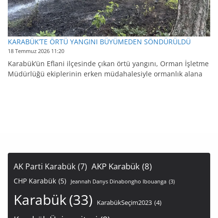
KARABÜK’TE ÖRTÜ YANGINI BÜYÜMEDEN SÖNDÜRÜLDÜ
18 Temmuz 2026 11:20
Karabük’ün Eflani ilçesinde çıkan örtü yangını, Orman İşletme
Müdürlüğü ekiplerinin erken müdahalesiyle ormanlık alana
AKP Karabük
(8)
AK Parti Karabük
(7)
CHP Karabük
(5)
Jeannah Danys Dinabongho Ibouanga
(3)
Karabük
(33)
KarabükSeçim2023
(4)