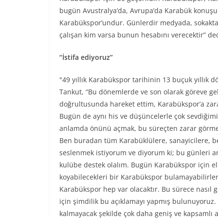
bugün Avustralya’da, Avrupa’da Karabük konuşul
Karabükspor’undur. Günlerdir medyada, sokakt
çalışan kim varsa bunun hesabını verecektir” ded
“İstifa ediyoruz”
"49 yıllık Karabükspor tarihinin 13 buçuk yıllık
Tankut, “Bu dönemlerde ve son olarak göreve ge
doğrultusunda hareket ettim, Karabükspor’a za
Bugün de aynı his ve düşüncelerle çok sevdiği
anlamda önünü açmak, bu süreçten zarar görmesi
Ben buradan tüm Karabüklülere, sanayicilere, be
seslenmek istiyorum ve diyorum ki; bu günleri ar
kulübe destek olalım. Bugün Karabükspor için elin
koyabilecekleri bir Karabükspor bulamayabilirler
Karabükspor hep var olacaktır. Bu sürece nasıl 
için şimdilik bu açıklamayı yapmış bulunuyoruz. İ
kalmayacak şekilde çok daha geniş ve kapsamlı aç