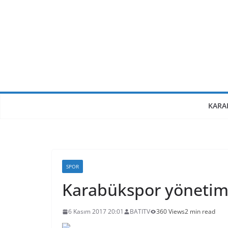
Skip
to
content
KARA
SPOR
Karabükspor yönetimi 
6 Kasım 2017 20:01
BATITV
360 Views
2 min read