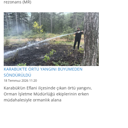
rezonans (MR)
KARABÜK’TE ÖRTÜ YANGINI BÜYÜMEDEN
SÖNDÜRÜLDÜ
18 Temmuz 2026 11:20
Karabük’ün Eflani ilçesinde çıkan örtü yangını,
Orman İşletme Müdürlüğü ekiplerinin erken
müdahalesiyle ormanlık alana