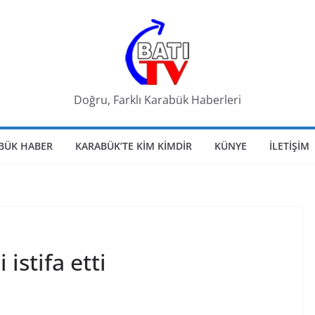
Doğru, Farklı Karabük Haberleri
BÜK HABER
KARABÜK’TE KIM KIMDIR
KÜNYE
İLETIŞIM
istifa etti