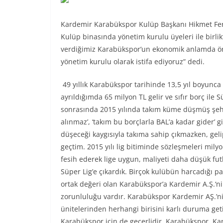
Kardemir Karabükspor Kulüp Başkanı Hikmet Ferud
Kulüp binasında yönetim kurulu üyeleri ile birl
verdiğimiz Karabükspor’un ekonomik anlamda ön
yönetim kurulu olarak istifa ediyoruz” dedi.
49 yıllık Karabükspor tarihinde 13,5 yıl boyunc
ayrıldığımda 65 milyon TL gelir ve sıfır borç ile 
sonrasında 2015 yılında takım küme düşmüş şehi
alınmaz’, ‘takım bu borçlarla BAL’a kadar gider’ gi
düşeceği kaygısıyla takıma sahip çıkmazken, geli
geçtim. 2015 yılı lig bitiminde sözleşmeleri mily
fesih ederek lige uygun, maliyeti daha düşük fu
Süper Lig’e çıkardık. Birçok kulübün harcadığı pa
ortak değeri olan Karabükspor’a Kardemir A.Ş.‘
zorunluluğu vardır. Karabükspor Kardemir AŞ.’ni
ünitelerinden herhangi birisini karlı duruma get
Karabükspor için de geçerlidir. Karabükspor, Ka