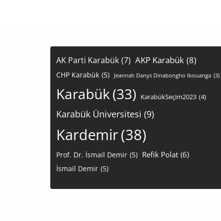
AKP Karabük
(8)
AK Parti Karabük
(7)
CHP Karabük
(5)
Jeannah Danys Dinabongho Ibouanga
(3)
Karabük
(33)
KarabükSeçim2023
(4)
Karabük Üniversitesi
(9)
Kardemir
(38)
Refik Polat
(6)
Prof. Dr. İsmail Demir
(5)
İsmail Demir
(5)