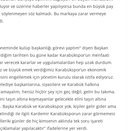
uyor ve üzerine haberler yapılıyorsa bunda en büyük pay
a söylenmeyen söz kalmadı. Bu markaya zarar vermeye
i.
 döneminde kulüp başkanlığı görevi yaptım" diyen Başkan
ldiğim tarihten bu güne kadar Karabükspor’un menfaati
rar verecek kararlar ve uygulamalardan hep uzak durdum.
miz ve büyük emek verdiğimiz Karabükspor’un ekonomik
ni engellemek için yönetim kurulu olarak istifa ediyoruz.
lediye başkanlarına, siyasilere ve Karabük halkına
amayalım, henüz hiçbir şey için geç değil, gelin bu takıma,
i taşın altına koymayanlar gelecekte elini taşın altına
. Başka Karabük ve Karabükspor yok, kişiler gelir gider ama
gelindiği ile ilgili Kardemir Karabüksporun zarar görmemesi
leriki günler de hiç kimsenin aklında tek soru işareti
ıklamalar yapılacaktır” ifadelerine yer verdi.