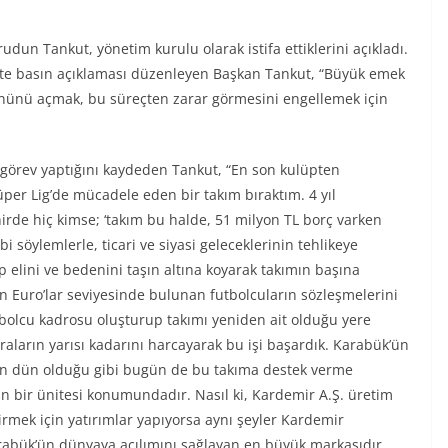
un Tankut, yönetim kurulu olarak istifa ettiklerini açıkladı.
ikte basın açıklaması düzenleyen Başkan Tankut, “Büyük emek
ünü açmak, bu süreçten zarar görmesini engellemek için
a görev yaptığını kaydeden Tankut, “En son kulüpten
Süper Lig’de mücadele eden bir takım bıraktım. 4 yıl
rde hiç kimse; ‘takım bu halde, 51 milyon TL borç varken
bi söylemlerle, ticari ve siyasi geleceklerinin tehlikeye
p elini ve bedenini taşın altına koyarak takımın başına
on Euro’lar seviyesinde bulunan futbolcuların sözleşmelerini
tbolcu kadrosu oluşturup takımı yeniden ait olduğu yere
raların yarısı kadarını harcayarak bu işi başardık. Karabük’ün
nin dün olduğu gibi bugün de bu takıma destek verme
n bir ünitesi konumundadır. Nasıl ki, Kardemir A.Ş. üretim
irmek için yatırımlar yapıyorsa aynı şeyler Kardemir
rabük’ün dünyaya açılımını sağlayan en büyük markasıdır,