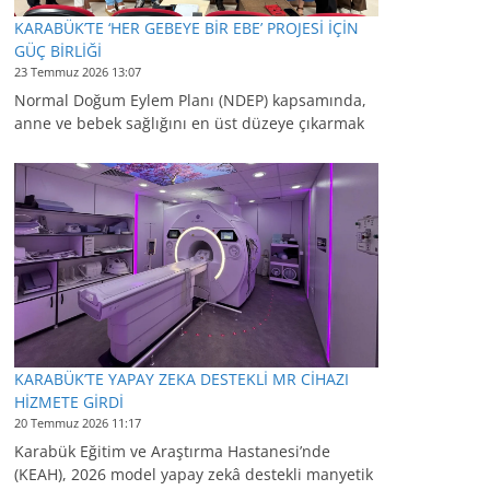
KARABÜK’TE ‘HER GEBEYE BİR EBE’ PROJESİ İÇİN
GÜÇ BİRLİĞİ
23 Temmuz 2026 13:07
Normal Doğum Eylem Planı (NDEP) kapsamında,
anne ve bebek sağlığını en üst düzeye çıkarmak
KARABÜK’TE YAPAY ZEKA DESTEKLİ MR CİHAZI
HİZMETE GİRDİ
20 Temmuz 2026 11:17
Karabük Eğitim ve Araştırma Hastanesi’nde
(KEAH), 2026 model yapay zekâ destekli manyetik