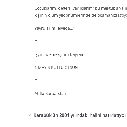
Çocuklarım, değerli varlıklarım; bu mektubu yalnı
kişinin ölüm yıldönümlerinde de okumanızı isti
Yavrularım, elveda…”
*
İşçinin, emekçinin bayramı
1 MAYIS KUTLU OLSUN
*
Atilla Karaarslan
Karabük’ün 2001 yılındaki halini hatırlatıy