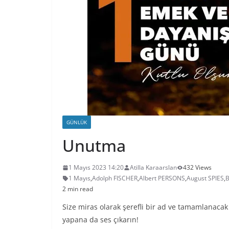
GÜNLÜK
Unutma
1 Mayıs 2023 14:20
Atilla Karaarslan
432 Views
1 Mayıs
,
Adolph FISCHER
,
Albert PERSONS
,
August SPIES
,
B
2 min read
Size miras olarak şerefli bir ad ve tamamlanacak
yapana da ses çıkarın!