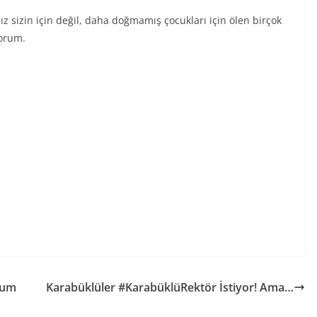
z sizin için değil, daha doğmamış çocukları için ölen birçok
yorum.
orum
Karabüklüler #KarabüklüRektör İstiyor! Ama…