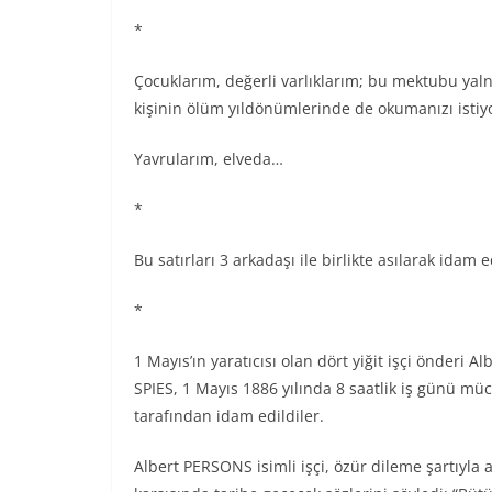
*
Çocuklarım, değerli varlıklarım; bu mektubu yalnı
kişinin ölüm yıldönümlerinde de okumanızı isti
Yavrularım, elveda…
*
Bu satırları 3 arkadaşı ile birlikte asılarak idam 
*
1 Mayıs’ın yaratıcısı olan dört yiğit işçi önder
SPIES, 1 Mayıs 1886 yılında 8 saatlik iş günü müc
tarafından idam edildiler.
Albert PERSONS isimli işçi, özür dileme şartıyl