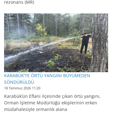
rezonans (MR)
KARABÜK’TE ÖRTÜ YANGINI BÜYÜMEDEN
SÖNDÜRÜLDÜ
18 Temmuz 2026 11:20
Karabük’ün Eflani ilçesinde çıkan örtü yangını,
Orman İşletme Müdürlüğü ekiplerinin erken
müdahalesiyle ormanlık alana