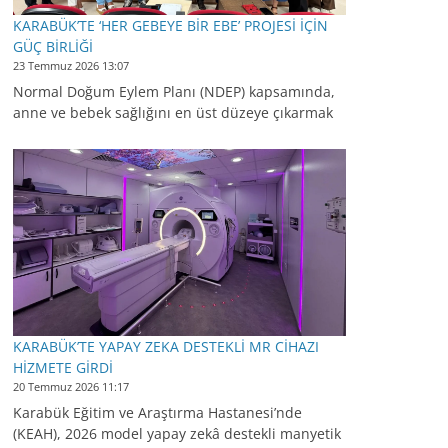
KARABÜK’TE ‘HER GEBEYE BİR EBE’ PROJESİ İÇİN
GÜÇ BİRLİĞİ
23 Temmuz 2026 13:07
Normal Doğum Eylem Planı (NDEP) kapsamında,
anne ve bebek sağlığını en üst düzeye çıkarmak
KARABÜK’TE YAPAY ZEKA DESTEKLİ MR CİHAZI
HİZMETE GİRDİ
20 Temmuz 2026 11:17
Karabük Eğitim ve Araştırma Hastanesi’nde
(KEAH), 2026 model yapay zekâ destekli manyetik