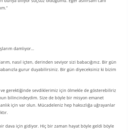
tün dünya biliyor suçsuz olduğumu. Eğer asılırsam cani
ım.”
aşlarım damlıyor…
arım, nasıl içten, derinden seviyor sizi babacığınız. Bir gün
nızla gurur duyabilirsiniz. Bir gün diyeceksiniz ki bizim
 ve gerektiğinde sevdiklerimiz için ölmekle de gösterebiliriz
mun bilincindeydim. Size de böyle bir misyon emanet
anlık için var olun. Mücadeleniz hep haksızlığa uğrayanlar
ktır.
ir dava için gidiyor. Hiç bir zaman hayat böyle geldi böyle