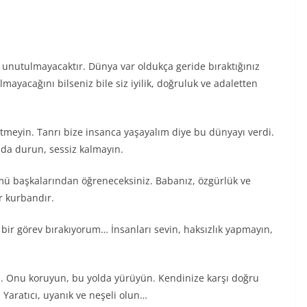
hiç unutulmayacaktır. Dünya var oldukça geride bıraktığınız
lmayacağını bilseniz bile siz iyilik, doğruluk ve adaletten
etmeyin. Tanrı bize insanca yaşayalım diye bu dünyayı verdi.
nda durun, sessiz kalmayın.
ü başkalarından öğreneceksiniz. Babanız, özgürlük ve
r kurbandır.
 bir görev bırakıyorum… İnsanları sevin, haksızlık yapmayın,
n. Onu koruyun, bu yolda yürüyün. Kendinize karşı doğru
 Yaratıcı, uyanık ve neşeli olun…