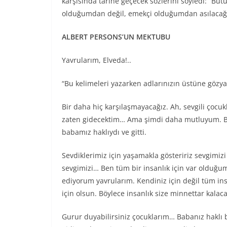
karşısında tarihe geçecek sözlerini söyledi: “Bü
olduğumdan değil, emekçi olduğumdan asılacağ
ALBERT PERSONS’UN MEKTUBU
Yavrularım, Elveda!..
“Bu kelimeleri yazarken adlarınızın üstüne gözy
Bir daha hiç karşılaşmayacağız. Ah, sevgili çocukl
zaten gidecektim… Ama şimdi daha mutluyum. Baba
babamız haklıydı ve gitti.
Sevdiklerimiz için yaşamakla gösteririz sevgimizi
sevgimizi… Ben tüm bir insanlık için var olduğu
ediyorum yavrularım. Kendiniz için değil tüm ins
için olsun. Böylece insanlık size minnettar kalaca
Gurur duyabilirsiniz çocuklarım… Babanız haklı b