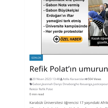
GÜNLÜK
Refik Polat’ın umuru
20 Nisan 2023 13:48
Atilla Karaarslan
504 Views
Gabon
,
Jeannah Danys Dinabongho Ibouanga
,
justicepou
Rektör Refik Polat
0 min read
Karabük Üniversitesi öğrencisi 17 yaşındaki Afr