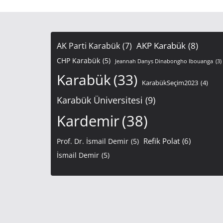
AKP Karabük
(8)
AK Parti Karabük
(7)
CHP Karabük
(5)
Jeannah Danys Dinabongho Ibouanga
(3)
Karabük
(33)
KarabükSeçim2023
(4)
Karabük Üniversitesi
(9)
Kardemir
(38)
Refik Polat
(6)
Prof. Dr. İsmail Demir
(5)
İsmail Demir
(5)