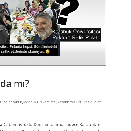
nda mı?
rDina
,
Karabük
,
Karabük Üniversitesi
,
Kazakistan
,
KBÜ
,
Refik Polat
,
ika Gabon uyruklu Dina’nın ölümü sadece Karabük’te,