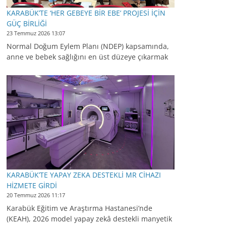
KARABÜK’TE ‘HER GEBEYE BİR EBE’ PROJESİ İÇİN
GÜÇ BİRLİĞİ
23 Temmuz 2026 13:07
Normal Doğum Eylem Planı (NDEP) kapsamında,
anne ve bebek sağlığını en üst düzeye çıkarmak
KARABÜK’TE YAPAY ZEKA DESTEKLİ MR CİHAZI
HİZMETE GİRDİ
20 Temmuz 2026 11:17
Karabük Eğitim ve Araştırma Hastanesi’nde
(KEAH), 2026 model yapay zekâ destekli manyetik