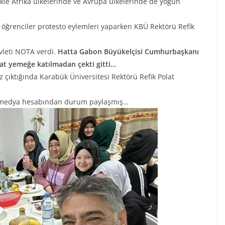
kle Afrika ülkelerinde ve Avrupa ülkelerinde de yoğun
öğrenciler protesto eylemleri yaparken KBÜ Rektörü Refik
vleti NOTA verdi.
Hatta Gabon Büyükelçisi Cumhurbaşkanı
kat yemeğe katılmadan çekti gitti…
iz çıktığında Karabük Üniversitesi Rektörü Refik Polat
al medya hesabından durum paylaşmış…