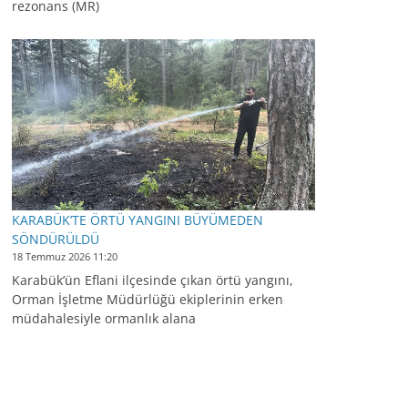
rezonans (MR)
KARABÜK’TE ÖRTÜ YANGINI BÜYÜMEDEN
SÖNDÜRÜLDÜ
18 Temmuz 2026 11:20
Karabük’ün Eflani ilçesinde çıkan örtü yangını,
Orman İşletme Müdürlüğü ekiplerinin erken
müdahalesiyle ormanlık alana