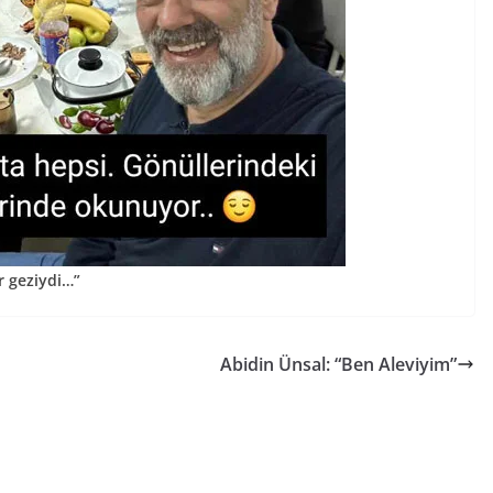
r geziydi…”
Abidin Ünsal: “Ben Aleviyim”