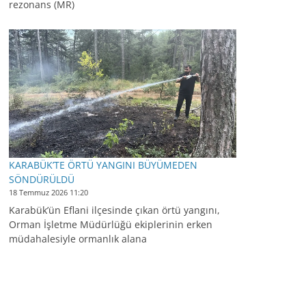
rezonans (MR)
KARABÜK’TE ÖRTÜ YANGINI BÜYÜMEDEN
SÖNDÜRÜLDÜ
18 Temmuz 2026 11:20
Karabük’ün Eflani ilçesinde çıkan örtü yangını,
Orman İşletme Müdürlüğü ekiplerinin erken
müdahalesiyle ormanlık alana