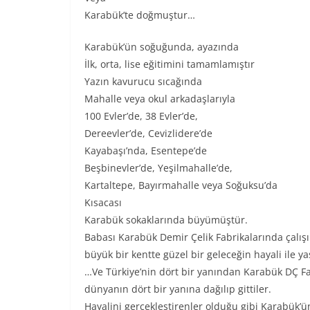
Karabük’te doğmuştur…
Karabük’ün soğuğunda, ayazında
İlk, orta, lise eğitimini tamamlamıştır
Yazın kavurucu sıcağında
Mahalle veya okul arkadaşlarıyla
100 Evler’de, 38 Evler’de,
Dereevler’de, Cevizlidere’de
Kayabaşı’nda, Esentepe’de
Beşbinevler’de, Yeşilmahalle’de,
Kartaltepe, Bayırmahalle veya Soğuksu’da
Kısacası
Karabük sokaklarında büyümüştür.
Babası Karabük Demir Çelik Fabrikalarında çalış
büyük bir kentte güzel bir geleceğin hayali ile ya
…Ve Türkiye’nin dört bir yanından Karabük DÇ Fab
dünyanın dört bir yanına dağılıp gittiler.
Hayalini gerçekleştirenler olduğu gibi Karabük