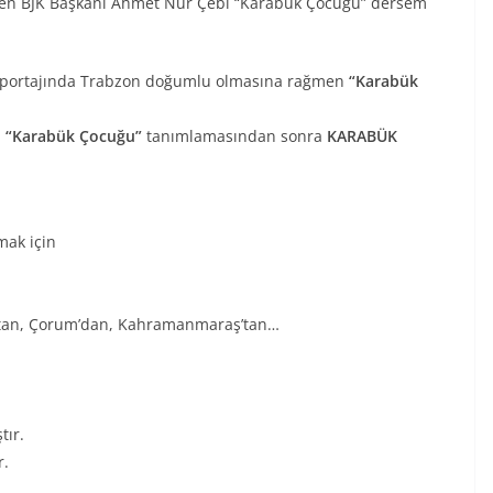
nden BJK Başkanı Ahmet Nur Çebi “Karabük Çocuğu” dersem
 röportajında Trabzon doğumlu olmasına rağmen
“Karabük
ü
“Karabük Çocuğu”
tanımlamasından sonra
KARABÜK
mak için
s’tan, Çorum’dan, Kahramanmaraş’tan…
tır.
r.