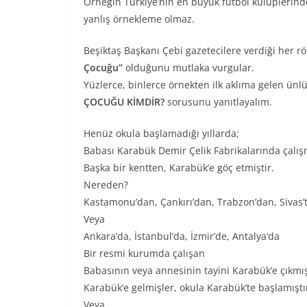
Örneğin Türkiye’nin en büyük futbol kulüpleri
yanlış örnekleme olmaz.
Beşiktaş Başkanı Çebi gazetecilere verdiği her
Çocuğu”
olduğunu mutlaka vurgular.
Yüzlerce, binlerce örnekten ilk aklıma gelen ünl
ÇOCUĞU KİMDİR?
sorusunu yanıtlayalım.
Henüz okula başlamadığı yıllarda;
Babası Karabük Demir Çelik Fabrikalarında çalış
Başka bir kentten, Karabük’e göç etmiştir.
Nereden?
Kastamonu’dan, Çankırı’dan, Trabzon’dan, Siva
Veya
Ankara’da, İstanbul’da, İzmir’de, Antalya’da
Bir resmi kurumda çalışan
Babasının veya annesinin tayini Karabük’e çıkmış
Karabük’e gelmişler, okula Karabük’te başlamıştı
Veya