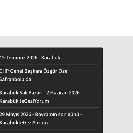
15 Temmuz 2026 - Karabük
CHP Genel Başkanı Özgür Özel
Safranbolu'da
Karabük Salı Pazarı - 2 Haziran 2026-
Karabük'teGeziYorum
29 Mayıs 2026 - Bayramın son günü -
KarabükteGeziYorum