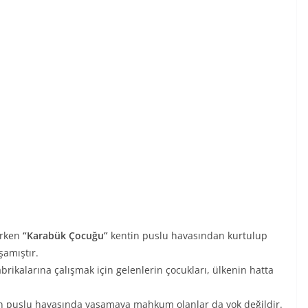
ırken
“Karabük Çocuğu”
kentin puslu havasından kurtulup
şamıştır.
rikalarına çalışmak için gelenlerin çocukları, ülkenin hatta
’ün puslu havasında yaşamaya mahkum olanlar da yok değildir.