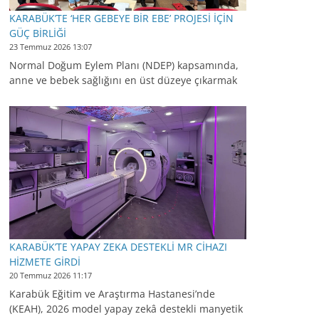
KARABÜK’TE ‘HER GEBEYE BİR EBE’ PROJESİ İÇİN
GÜÇ BİRLİĞİ
23 Temmuz 2026 13:07
Normal Doğum Eylem Planı (NDEP) kapsamında,
anne ve bebek sağlığını en üst düzeye çıkarmak
KARABÜK’TE YAPAY ZEKA DESTEKLİ MR CİHAZI
HİZMETE GİRDİ
20 Temmuz 2026 11:17
Karabük Eğitim ve Araştırma Hastanesi’nde
(KEAH), 2026 model yapay zekâ destekli manyetik