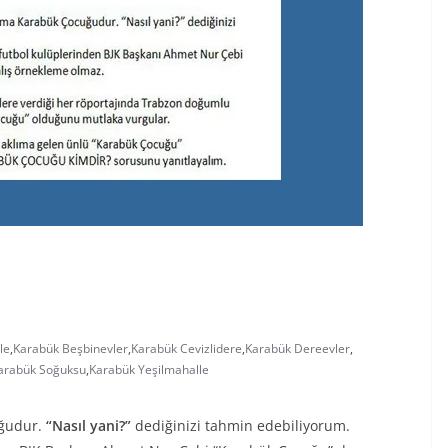
le
,
Karabük Beşbinevler
,
Karabük Cevizlidere
,
Karabük Dereevler
,
arabük Soğuksu
,
Karabük Yeşilmahalle
ğudur.
“Nasıl yani?”
dediğinizi tahmin edebiliyorum.