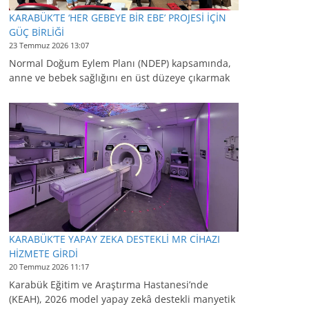
KARABÜK’TE ‘HER GEBEYE BİR EBE’ PROJESİ İÇİN
GÜÇ BİRLİĞİ
23 Temmuz 2026 13:07
Normal Doğum Eylem Planı (NDEP) kapsamında,
anne ve bebek sağlığını en üst düzeye çıkarmak
KARABÜK’TE YAPAY ZEKA DESTEKLİ MR CİHAZI
HİZMETE GİRDİ
20 Temmuz 2026 11:17
Karabük Eğitim ve Araştırma Hastanesi’nde
(KEAH), 2026 model yapay zekâ destekli manyetik