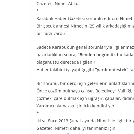
Gazeteci Nimet Abla…
*
Karabük Haber Gazetesi sorumlu editörü
Nimet 
Bir çocuk annesi Nimet’in (25 yıllık arkadaşlığımı
bir tarzı vardır.
Sadece Karabük’ün genel sorunlarıyla ilgilenmez
hazırladıktan sonra;
“Benden bugünlük bu kada
olağanüstü derecede ilgilenir.
Haber takibini iyi yaptığı gibi
“yardım-destek”
ta
Bir sorunu, bir derdi için gelenlerin anlattıkla
Önce çözüm bulmaya çalışır. Belediyeyi, Valiliği,
çözmek, çare bulmak için uğraşır, çabalar, didini
Yardımcı olamazsa için için kendini yer…
*
İki yıl önce 2013 Şubat ayında Nimet ile ilgili bi
Gazeteci Nimet’i daha iyi tanımanız için;