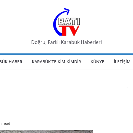
Doğru, Farklı Karabük Haberleri
BÜK HABER
KARABÜK’TE KIM KIMDIR
KÜNYE
İLETIŞIM
n read