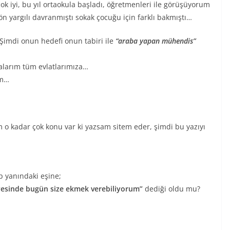
çok iyi, bu yıl ortaokula başladı, öğretmenleri ile görüşüyorum
 ön yargılı davranmıştı sokak çocuğu için farklı bakmıştı…
 Şimdi onun hedefi onun tabiri ile
“araba yapan mühendis”
alarım tüm evlatlarımıza…
am…
ğim o kadar çok konu var ki yazsam sitem eder, şimdi bu yazıyı
 yanındaki eşine;
ayesinde bugün size ekmek verebiliyorum”
dediği oldu mu?