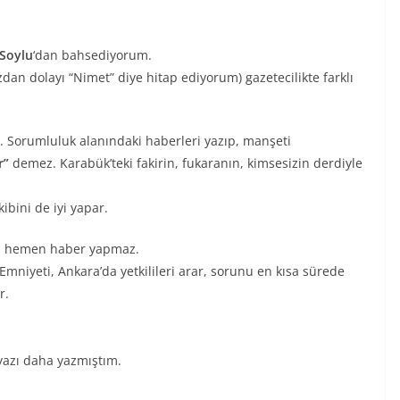
Soylu
‘dan bahsediyorum.
zdan dolayı “Nimet” diye hitap ediyorum) gazetecilikte farklı
. Sorumluluk alanındaki haberleri yazıp, manşeti
r”
demez. Karabük’teki fakirin, fukaranın, kimsesizin derdiyle
kibini de iyi yapar.
rını hemen haber yapmaz.
 Emniyeti, Ankara’da yetkilileri arar, sorunu en kısa sürede
r.
r yazı daha yazmıştım.