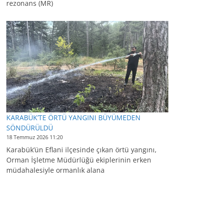
rezonans (MR)
KARABÜK’TE ÖRTÜ YANGINI BÜYÜMEDEN
SÖNDÜRÜLDÜ
18 Temmuz 2026 11:20
Karabük’ün Eflani ilçesinde çıkan örtü yangını,
Orman İşletme Müdürlüğü ekiplerinin erken
müdahalesiyle ormanlık alana