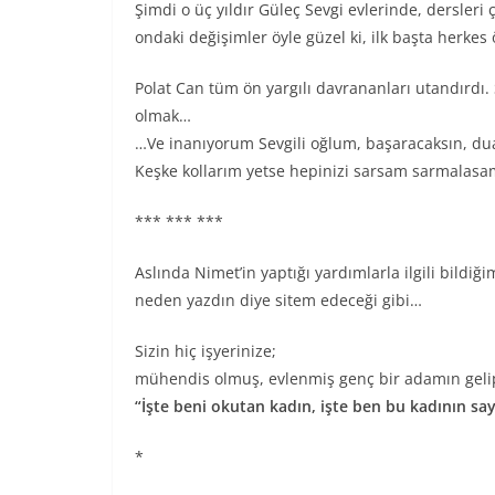
Şimdi o üç yıldır Güleç Sevgi evlerinde, dersleri 
ondaki değişimler öyle güzel ki, ilk başta herkes
Polat Can tüm ön yargılı davrananları utandırdı.
olmak…
…Ve inanıyorum Sevgili oğlum, başaracaksın, du
Keşke kollarım yetse hepinizi sarsam sarmalas
*** *** ***
Aslında Nimet’in yaptığı yardımlarla ilgili bildi
neden yazdın diye sitem edeceği gibi…
Sizin hiç işyerinize;
mühendis olmuş, evlenmiş genç bir adamın gelip
“İşte beni okutan kadın, işte ben bu kadının s
*