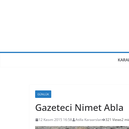
Skip
to
content
KARA
GÜNLÜK
Gazeteci Nimet Abla
12 Kasım 2015 16:58
Atilla Karaarslan
321 Views
2 mi