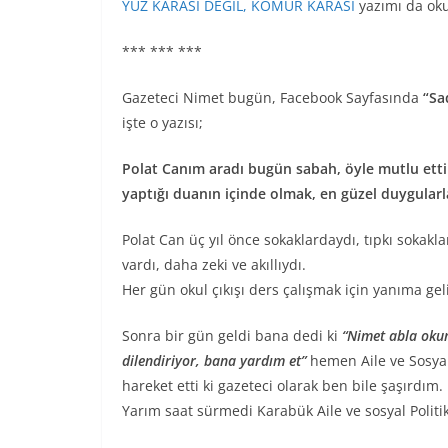
YÜZ KARASI DEĞİL, KÖMÜR KARASI
yazımı da oku
*** *** ***
Gazeteci Nimet bugün, Facebook Sayfasında
“Sa
işte o yazısı;
Polat Canım aradı bugün sabah, öyle mutlu etti
yaptığı duanın içinde olmak, en güzel duygularl
Polat Can üç yıl önce sokaklardaydı, tıpkı sokakl
vardı, daha zeki ve akıllıydı.
Her gün okul çıkışı ders çalışmak için yanıma gel
Sonra bir gün geldi bana dedi ki
“Nimet abla okum
dilendiriyor, bana yardım et”
hemen Aile ve Sosyal 
hareket etti ki gazeteci olarak ben bile şaşırdım.
Yarım saat sürmedi Karabük Aile ve sosyal Politika