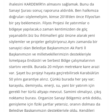
ihalesini KARDEMİR’in almasını sağlamak. Bunu da
Sanayi Şurası sonuç raporuna aldırdık. Ben halkımıza
doğruları söylemeliyim, kimse 2018’den önce Filyos’tan
bir şey beklemesin. Filyos Projesi ile yatırımlar o
bölgeye yapılacak,o zaman kentimizden de göç
yaşanabilir,biz bu ihtimalleri göz önüne alarak yeni
söylemler ve projeler geliştiriyoruz.Aynı zamanda bir
sanayici olan Belediye Başkanımızın Ak Parti İl
Başkanımızın ve milletvekillerimizin destekleriyle
İsmetpaşa Endüstri ve Serbest Bölge çalışmalarının
startını verdik. Burada 20 milyon metrekare kare arazi
var. Şayet bu projeyi hayata geçirebilirsek Karabük’ün
50 yılını garantiye alırız. Çünkü burada her şey var;
karayolu, demiryolu, enerji, su, yani bir yatırım için
gerekli her türlü altyapı mevcut. Samimi olmalıyız, çıkış
noktamız burası. Organize Sanayi Bölgemiz artık doldu,
genişleme için fiziki şartlar yetersiz, oranın dolması da
Belediye Başkanımızın destekleriyle oldu. Kendileri