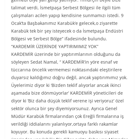
talimat verdi, İsmetpaşa Serbest Bölgesi ile ilgili tüm
çalışmaları acilen yapıp kendisine sunmamızı istedi. 9
Ocak’ta Başbakanımız Karabük’e gelecek,o ziyarette
Karabük tek bir şey isteyecek o da İsmetpaşa Endüstri
Bölgesi ve Serbest Bölge” ifadesinde bulundu.
“KARDEMİR ÜZERİNDE YAPTIRIMIMIZ YOK”
KARDEMİR üzerinde bir yaptırımlarının olduğunu da
söyleyen Sedat Namal, “ KARDEMİR’in yöre esnaf ve
tüccarına öncelik vermemesi noktasındaki eleştirilere
duyarsız kaldığımız doğru değil, ancak yaptırımımız yok.
Üyelerimiz diyor ki ‘Bizden teklif alıyorlar ancak ikinci
aşamada bize dönmüyorlar’ KARDEMİR yöneticileri de
diyor ki ‘Biz daha düşük teklif verene işi veriyoruz’ özel
sektör olunca bir şey diyemiyorsunuz. Ayrıca Genel
Müdür Karabük firmalarından çok Ereğli firmalarına iş
verildiği iddialarını yalanlıyor,ortaya farklı rakamlar
koyuyor. Bu konuda gerekli kamuoyu baskısı siyaset