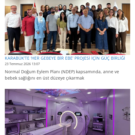
KARABÜK’TE ‘HER GEBEYE BİR EBE’ PROJESİ İÇİN GÜÇ BİRLİĞİ
23 Temmuz 2026 13:07
Normal Doğum Eylem Planı (NDEP) kapsamında, anne ve
bebek sağlığını en üst düzeye çıkarmak