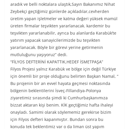
aradık ve belli noktalara ulaştık,Sayın Bakanımız Nihat
Zeybekçi geçtiğimiz günlerde açıkladılar,cevherden
üretim yapan işletmeler ve katma değeri yüksek mamül
üreten firmalar teşvikten yararlanacak. kardemir bu
teşvikten yararlanabilir, ayrıca bu alanlarda Karabük’te
yatırım yapacak sanayicilerimizde bu teşvikten
yararlanacak. Böyle bir görevi yerine getirmenin
mutluluğunu yaşıyoruz” dedi.
“FİLYOS DEFTERİNİ KAPATTIK,HEDEF İSMETPAŞA”
Filyos Projesi yalnız Karabük ve bölge için değil Türkiye
için önemli bir proje olduğunu belirten Başkan Namal, “
Bu projenin bir an evvel hayata geçmesi noktasında
bölgenin beklentilerini İsveç-Fillandiya-Polonya
ziyaretimiz sırasında şimdi ki Cumhurbaşkanımıza
bizzat aktaran kişi benim. KİK geçtiğimiz hafta ihaleyi
onayladı. Samimi olarak söylememiz gerekirse bizim
için Filyos defteri kapanmıştır. Bundan sonra bu
konuda tek beklentimiz var o da liman üst yapım