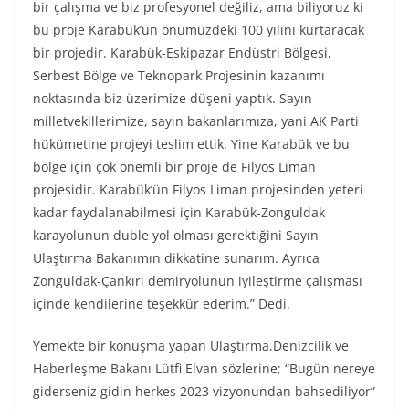
bir çalışma ve biz profesyonel değiliz, ama biliyoruz ki
bu proje Karabük’ün önümüzdeki 100 yılını kurtaracak
bir projedir. Karabük-Eskipazar Endüstri Bölgesi,
Serbest Bölge ve Teknopark Projesinin kazanımı
noktasında biz üzerimize düşeni yaptık. Sayın
milletvekillerimize, sayın bakanlarımıza, yani AK Parti
hükümetine projeyi teslim ettik. Yine Karabük ve bu
bölge için çok önemli bir proje de Filyos Liman
projesidir. Karabük’ün Filyos Liman projesinden yeteri
kadar faydalanabilmesi için Karabük-Zonguldak
karayolunun duble yol olması gerektiğini Sayın
Ulaştırma Bakanımın dikkatine sunarım. Ayrıca
Zonguldak-Çankırı demiryolunun iyileştirme çalışması
içinde kendilerine teşekkür ederim.” Dedi.
Yemekte bir konuşma yapan Ulaştırma,Denizcilik ve
Haberleşme Bakanı Lütfi Elvan sözlerine; “Bugün nereye
giderseniz gidin herkes 2023 vizyonundan bahsediliyor”