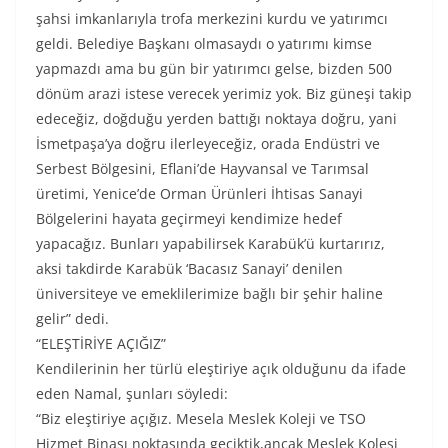
şahsi imkanlarıyla trofa merkezini kurdu ve yatırımcı
geldi. Belediye Başkanı olmasaydı o yatırımı kimse
yapmazdı ama bu gün bir yatırımcı gelse, bizden 500
dönüm arazi istese verecek yerimiz yok. Biz güneşi takip
edeceğiz, doğduğu yerden battığı noktaya doğru, yani
İsmetpaşa’ya doğru ilerleyeceğiz, orada Endüstri ve
Serbest Bölgesini, Eflani’de Hayvansal ve Tarımsal
üretimi, Yenice’de Orman Ürünleri İhtisas Sanayi
Bölgelerini hayata geçirmeyi kendimize hedef
yapacağız. Bunları yapabilirsek Karabük’ü kurtarırız,
aksi takdirde Karabük ‘Bacasız Sanayi’ denilen
üniversiteye ve emeklilerimize bağlı bir şehir haline
gelir” dedi.
“ELEŞTİRİYE AÇIĞIZ”
Kendilerinin her türlü eleştiriye açık olduğunu da ifade
eden Namal, şunları söyledi:
“Biz eleştiriye açığız. Mesela Meslek Koleji ve TSO
Hizmet Binası noktasında geciktik,ancak Meslek Koleşi