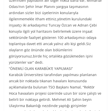
üzerinden yapılabilir.Bir diğer nokta daha var; Mimarlar
Odası’nın Şehir İmar Planını yargıya taşımasının
ardından sizler bizi üyelerinin konularıyla
ilgilenmemekle itham ettiniz,yönetim kurulundaki
inşaatçı iki arkadaşımız Tuncay Özcan ve Adnan Çebi
konuyla ilgili yol haritasını belirlemek üzere inşaat
sektöründe faaliyet gösteren 100 arkadaşımızı odaya
toplantıya davet etti ancak yalnız altı kişi geldi.Siz
olayların göz önünde olan bölümlerini
görüyorsunuz,birde hiç ortalıkta gözükmeden işini
yürütenler var” dedi.
“ÖNEMLİ OLAN KARABÜK’E YAPILMASI”
Karabük Üniversitesi tarafından yapılması planlanan
ancak bir noktada tıkanan havalanı konusunda
açıklamalarda bulunan TSO Başkanı Namal, “Rektör
Hoca havaalanı projesi üzerinde uzun bir süre çalıştı ve
belirli bir noktaya getirdi. Mehmet Ali Şahin beyin
Ulaştırma Bakanlığı nezdinde yaptığı girişimler