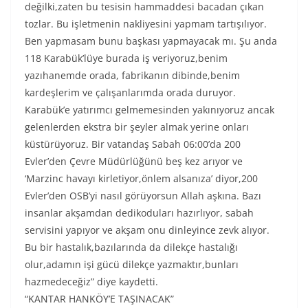
değilki,zaten bu tesisin hammaddesi bacadan çıkan
tozlar. Bu işletmenin nakliyesini yapmam tartışılıyor.
Ben yapmasam bunu başkası yapmayacak mı. Şu anda
118 Karabük’lüye burada iş veriyoruz,benim
yazıhanemde orada, fabrikanın dibinde,benim
kardeşlerim ve çalışanlarımda orada duruyor.
Karabük’e yatırımcı gelmemesinden yakınıyoruz ancak
gelenlerden ekstra bir şeyler almak yerine onları
küstürüyoruz. Bir vatandaş Sabah 06:00’da 200
Evler’den Çevre Müdürlüğünü beş kez arıyor ve
‘Marzinc havayı kirletiyor,önlem alsanıza’ diyor,200
Evler’den OSB’yi nasıl görüyorsun Allah aşkına. Bazı
insanlar akşamdan dedikoduları hazırlıyor, sabah
servisini yapıyor ve akşam onu dinleyince zevk alıyor.
Bu bir hastalık,bazılarında da dilekçe hastalığı
olur,adamın işi gücü dilekçe yazmaktır,bunları
hazmedeceğiz” diye kaydetti.
“KANTAR HANKÖY’E TAŞINACAK”