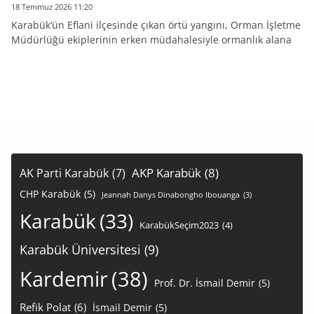
18 Temmuz 2026 11:20
Karabük’ün Eflani ilçesinde çıkan örtü yangını, Orman İşletme
Müdürlüğü ekiplerinin erken müdahalesiyle ormanlık alana
AKP Karabük
(8)
AK Parti Karabük
(7)
CHP Karabük
(5)
Jeannah Danys Dinabongho Ibouanga
(3)
Karabük
(33)
KarabükSeçim2023
(4)
Karabük Üniversitesi
(9)
Kardemir
(38)
Prof. Dr. İsmail Demir
(5)
Refik Polat
(6)
İsmail Demir
(5)