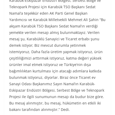
Karabük-Eskipazar Endüstri Bölgesi, Serbest Bölge ve
Teknopark Projesi için Karabük TSO Başkanı Sedat
Namal’a teşekkür eden AK Parti Genel Başkan
Yardımcısı ve Karabük Milletvekili Mehmet Ali Şahin “Bu
akşam Karabük TSO Başkanı Sedat Namal’ın verdiği
yemekte verilen mesajı almış bulunmaktayız. Verilen
mesaj şu, Karabüklü Sanayici ve Ticaret erbabı şunu
demek istiyor; Biz mevcut durumla yetinmek
istemiyoruz, Daha fazla üretim yapmak istiyoruz, ürün
çeşitliliğimizi arttırmak istiyoruz, katma değeri yüksek
ürünler imal etmek istiyoruz ve Türkiye’nin dışa
bağımlılıktan kurtulması için atacağı adımlara katkıda
bulunmak istiyoruz, diyorlar. Biraz önce Ticaret ev
Sanayi Odası Başkanımız Sayın Namal’ın Karabük-
Eskipazar Endüstri Bölgesi, Serbest Bölge ve Teknopark
Projesi ile ilgili sunumunun mesajı da budur bize göre.
Bu mesaj alınmıştır, bu mesaj, hükümetin en etkili iki
bakanı tarafından alınmıştır.” Dedi.