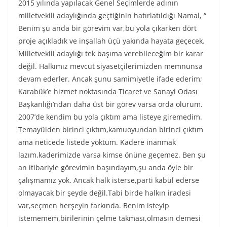
2015 yılında yapılacak Genel Seçimlerde adının
milletvekili adaylığında geçtiğinin hatırlatıldığı Namal, “
Benim şu anda bir görevim var,bu yola çıkarken dört
proje açıkladık ve inşallah üçü yakında hayata geçecek.
Milletvekili adaylığı tek başıma verebileceğim bir karar
değil. Halkımız mevcut siyasetçilerimizden memnunsa
devam ederler. Ancak şunu samimiyetle ifade ederim;
Karabük’e hizmet noktasında Ticaret ve Sanayi Odası
Başkanlığı’ndan daha üst bir görev varsa orda olurum.
2007’de kendim bu yola çıktım ama listeye giremedim.
Temayülden birinci çıktım,kamuoyundan birinci çıktım
ama neticede listede yoktum. Kadere inanmak
lazım,kaderimizde varsa kimse önüne geçemez. Ben şu
an itibariyle görevimin başındayım,şu anda öyle bir
çalışmamız yok. Ancak halk isterse,parti kabül ederse
olmayacak bir şeyde değil.Tabi birde halkın iradesi
var,seçmen herşeyin farkında. Benim isteyip
istememem,birilerinin çelme takması,olmasın demesi