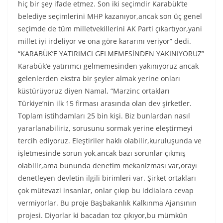
hiç bir şey ifade etmez. Son iki seçimdir Karabük’te
belediye seçimlerini MHP kazanıyor,ancak son üç genel
seçimde de tüm milletvekillerini AK Parti çıkartıyor,yani
millet iyi irdeliyor ve ona göre kararını veriyor” dedi.
“KARABÜK’E YATIRIMCI GELMEMESİNDEN YAKINIYORUZ”
Karabük’e yatırımcı gelmemesinden yakınıyoruz ancak
gelenlerden ekstra bir şeyler almak yerine onları
küstürüyoruz diyen Namal, “Marzinc ortakları
Türkiye’nin ilk 15 firması arasında olan dev şirketler.
Toplam istihdamları 25 bin kişi. Biz bunlardan nasıl
yararlanabiliriz, sorusunu sormak yerine eleştirmeyi
tercih ediyoruz. Eleştiriler haklı olabilir,kuruluşunda ve
işletmesinde sorun yok,ancak bazı sorunlar çıkmış
olabilir,ama bununda denetim mekanizması var,orayı
denetleyen devletin ilgili birimleri var. Şirket ortakları
çok mütevazi insanlar, onlar çıkıp bu iddialara cevap
vermiyorlar. Bu proje Başbakanlık Kalkınma Ajansının
projesi. Diyorlar ki bacadan toz çıkıyor,bu mümkün