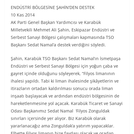
ENDÜSTRİ BÖLGESİNE ŞAHİN’DEN DESTEK
10 Kas 2014
AK Parti Genel Başkan Yardımcısı ve Karabük
Milletvekili Mehmet Ali Şahin, Eskipazar Endüstri ve
Serbest Sanayi Bölgesi çalışmaları kapmasında TSO
Başkanı Sedat Namal’a destek verdiğini söyledi.
Şahin, Karabük TSO Başkanı Sedat Namal’ın İsmetpaşa
Endüstri ve Serbest Sanayi Bölgesi için yoğun çaba ve
gayret içinde olduğunu söyleyerek, “Filyos limanının
ihalesi yapıldı. Tabi ki liman ihalesinde şikâyetlerin ve
itirazların ortadan kaldırılması sonucu orada liman
inşaatı başlayacak ve ardından endüstri bölgesinin de
hareketlenmesine yol açacak. Karabük Ticaret ve Sanayi
Odası Başkanımız Sedat Namal ‘Filyos Zonguldak
sınırları içersinde yer alıyor. Biz Karabük olarak
yararlanacağız ama Zonguldak’a yatırım yapacaklar.
Elbette Filyos limanın bize faydası olacak ve oradan