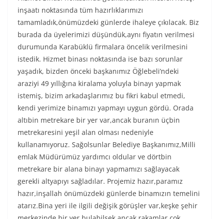
inşaatı noktasında tüm hazırlıklarımızı
tamamladık,önümüzdeki günlerde ihaleye çıkılacak. Biz
burada da üyelerimizi düşündük,aynı fiyatın verilmesi
durumunda Karabüklü firmalara öncelik verilmesini
istedik. Hizmet binası noktasında ise bazı sorunlar
yaşadık, bizden önceki başkanımız Öğlebeli’ndeki
araziyi 49 yıllığına kiralama yoluyla binayı yapmak
istemiş, bizim arkadaşlarımız bu fikri kabul etmedi,
kendi yerimize binamızı yapmayı uygun gördü. Orada
altıbin metrekare bir yer var,ancak buranın üçbin
metrekaresini yeşil alan olması nedeniyle
kullanamıyoruz. Sağolsunlar Belediye Başkanımız,Milli
emlak Müdürümüz yardımcı oldular ve dörtbin
metrekare bir alana binayı yapmamızı sağlayacak
gerekli altyapıyı sağladılar. Projemiz hazır,paramız
hazır,inşallah önümüzdeki günlerde binamızın temelini
atarız.Bina yeri ile ilgili değişik görüşler var,keşke şehir
merkezinde bir yer bulabilsek,ancak rakamlar çok