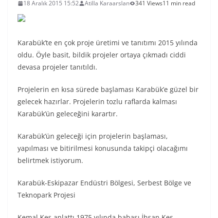
18 Aralık 2015 15:52
Atilla Karaarslan
341 Views
11 min read
Karabük’te en çok proje üretimi ve tanıtımı 2015 yılında
oldu. Öyle basit, bildik projeler ortaya çıkmadı ciddi
devasa projeler tanıtıldı.
Projelerin en kısa sürede başlaması Karabük’e güzel bir
gelecek hazırlar. Projelerin tozlu raflarda kalması
Karabük’ün geleceğini karartır.
Karabük’ün geleceği için projelerin başlaması,
yapılması ve bitirilmesi konusunda takipçi olacağımı
belirtmek istiyorum.
Karabük-Eskipazar Endüstri Bölgesi, Serbest Bölge ve
Teknopark Projesi
Kemal Kes anlattı 1975 yılında babası İhsan Kes