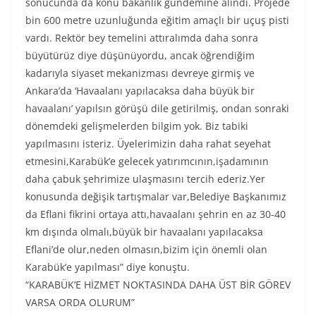
sonucunda da konu bakanlık gündemine alındı. Projede
bin 600 metre uzunluğunda eğitim amaçlı bir uçuş pisti
vardı. Rektör bey temelini attıralımda daha sonra
büyütürüz diye düşünüyordu, ancak öğrendiğim
kadarıyla siyaset mekanizması devreye girmiş ve
Ankara’da ‘Havaalanı yapılacaksa daha büyük bir
havaalanı’ yapılsın görüşü dile getirilmiş, ondan sonraki
dönemdeki gelişmelerden bilgim yok. Biz tabiki
yapılmasını isteriz. Üyelerimizin daha rahat seyehat
etmesini,Karabük’e gelecek yatırımcının,işadamının
daha çabuk şehrimize ulaşmasını tercih ederiz.Yer
konusunda değişik tartışmalar var,Belediye Başkanımız
da Eflani fikrini ortaya attı,havaalanı şehrin en az 30-40
km dışında olmalı,büyük bir havaalanı yapılacaksa
Eflani’de olur,neden olmasın,bizim için önemli olan
Karabük’e yapılması” diye konuştu.
“KARABÜK’E HİZMET NOKTASINDA DAHA ÜST BİR GÖREV
VARSA ORDA OLURUM”