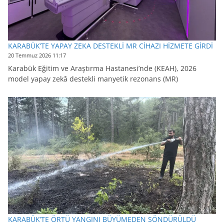
KARABÜK’TE YAPAY ZEKA DESTEKLİ MR CİHAZI HİZMETE GİRDİ
20 Temmuz 2026 11:17
Karabük Eğitim ve Araştırma Hastanesi’nde (KEAH), 2026
model yapay zekâ destekli manyetik rezonans (MR)
KARABÜK’TE ÖRTÜ YANGINI BÜYÜMEDEN SÖNDÜRÜLDÜ