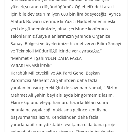
yüksek,şu anda düşündüğümüz Öğlebeli’ndeki arazi
için bile devlete 1 milyon 600 bin lira ödeyeceğiz. Ayrıca
Atatürk Bulvarı üzerinde ki Yazıcı Haddehanenin eski
yeri de gündemimizde, bina içerisinde konferans
salonlarımız,fuaye alanlarımızın yanında Organize
Sanayi Bölgesi ve üyelerimize hizmet veren Bilim Sanayi
ve Teknoloji Müdürlüğü içinde yer ayıracağız.”
“Mehmet Ali Şahin’DEN DAHA FAZLA
YARARLANABİLİRDİK”
Karabük Milletvekili ve AK Parti Genel Başkan
Yardımcısı Mehemt Ali Şahin’den daha fazla
yaralanılmasını gerektiğini de savunan Namal, “ Bizim
Mehmet Ali Şahin beyi altı ayda bir görmemiz lazım.
Ekini ekip,unu eleyip hamuru hazırladıktan sonra
onunla ne yapılacağı noktasına gelince kendisine
başvurmamız lazım. Kendisinden daha fazla
yararlanabilir miydik,tabiki evet,ama o da bana proje
gelmedi diye yan gelip yatmıyor. Timurçin beyle bize