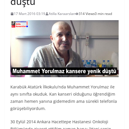
düştü
17 Mart 2016 03:19
Atilla Karaarslan
314 Views
0 min read
Karabük Atatürk İlkokulu’nda Muhammet Yorulmaz ile
aynı sınıfta okuduk. Kan kanseri olduğunu öğrendiğim
zaman hemen yanına gidemedim ama sürekli telefonla
görüşebiliyordum.
30 Eylül 2014 Ankara Hacettepe Hastanesi Onkoloji
Bölümünde ziyaret ettiğim zaman bana; “Hani senin