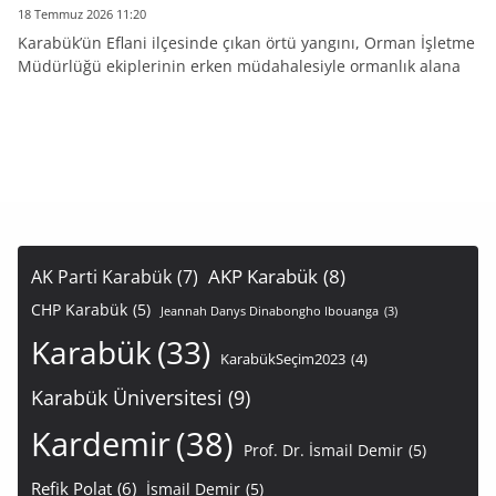
18 Temmuz 2026 11:20
Karabük’ün Eflani ilçesinde çıkan örtü yangını, Orman İşletme
Müdürlüğü ekiplerinin erken müdahalesiyle ormanlık alana
AKP Karabük
(8)
AK Parti Karabük
(7)
CHP Karabük
(5)
Jeannah Danys Dinabongho Ibouanga
(3)
Karabük
(33)
KarabükSeçim2023
(4)
Karabük Üniversitesi
(9)
Kardemir
(38)
Prof. Dr. İsmail Demir
(5)
Refik Polat
(6)
İsmail Demir
(5)