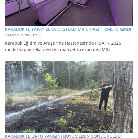
KARABÜK’TE YAPAY ZEKA DESTEKLİ MR CİHAZI HİZMETE GİRDİ
20 Temmuz 2026 11:17
Karabük Eğitim ve Araştırma Hastanesi’nde (KEAH), 2026
model yapay zekâ destekli manyetik rezonans (MR)
KARABÜK’TE ÖRTÜ YANGINI BÜYÜMEDEN SÖNDÜRÜLDÜ