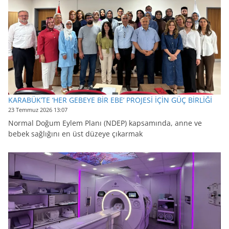
KARABÜK’TE ‘HER GEBEYE BİR EBE’ PROJESİ İÇİN GÜÇ BİRLİĞİ
23 Temmuz 2026 13:07
Normal Doğum Eylem Planı (NDEP) kapsamında, anne ve
bebek sağlığını en üst düzeye çıkarmak