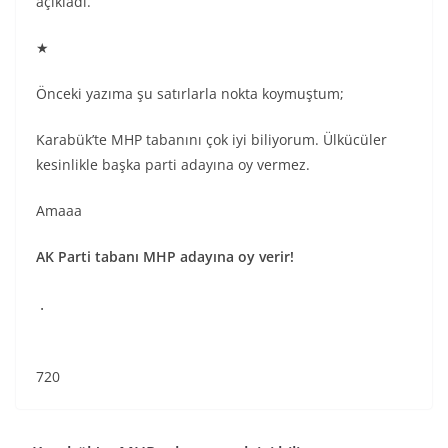
açıkladı.
★
Önceki yazıma şu satırlarla nokta koymuştum;
Karabük’te MHP tabanını çok iyi biliyorum. Ülkücüler
kesinlikle başka parti adayına oy vermez.
Amaaa
AK Parti tabanı MHP adayına oy verir!
.
720