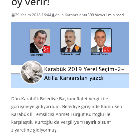
oy verir!
29 Kasım 2018 16:44
Atilla Karaarslan
309 Views
1 min read
Dün Karabük Belediye Başkanı Rafet Vergili ile
görüşmeye gidiyordum. Belediye girişinde Kamu Sen
Karabük İl Temsilcisi Ahmet Turgut Kurtoğlu ile
karşılaştık. Kurtoğlu da Vergili’ye
“Hayırlı olsun”
ziyaretine gidiyormuş.