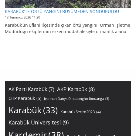
KARABÜK’TE ÖRTÜ YANGINI BÜYÜMEDEN SÖNDÜRÜLDÜ
18 Temmuz 2026 11:20
Karabük’ün Eflani ilçesinde çıkan örtü yangını, Orman İşletme
Müdürlüğü ekiplerinin erken müdahalesiyle ormanlık alana
AKP Karabük
(8)
AK Parti Karabük
(7)
CHP Karabük
(5)
Jeannah Danys Dinabongho Ibouanga
(3)
Karabük
(33)
KarabükSeçim2023
(4)
Karabük Üniversitesi
(9)
Kardemir
(38)