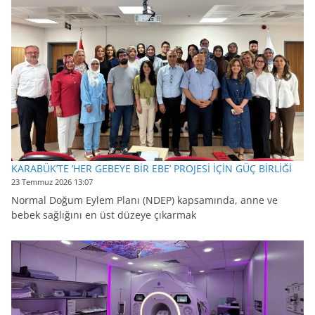
KARABÜK’TE ‘HER GEBEYE BİR EBE’ PROJESİ İÇİN GÜÇ BİRLİĞİ
23 Temmuz 2026 13:07
Normal Doğum Eylem Planı (NDEP) kapsamında, anne ve
bebek sağlığını en üst düzeye çıkarmak