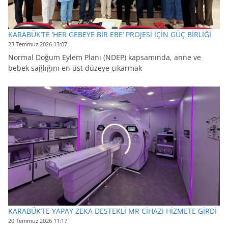
KARABÜK’TE ‘HER GEBEYE BİR EBE’ PROJESİ İÇİN GÜÇ BİRLİĞİ
23 Temmuz 2026 13:07
Normal Doğum Eylem Planı (NDEP) kapsamında, anne ve
bebek sağlığını en üst düzeye çıkarmak
KARABÜK’TE YAPAY ZEKA DESTEKLİ MR CİHAZI HİZMETE GİRDİ
20 Temmuz 2026 11:17