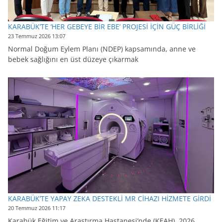
KARABÜK’TE ‘HER GEBEYE BİR EBE’ PROJESİ İÇİN GÜÇ BİRLİĞİ
23 Temmuz 2026 13:07
Normal Doğum Eylem Planı (NDEP) kapsamında, anne ve
bebek sağlığını en üst düzeye çıkarmak
KARABÜK’TE YAPAY ZEKA DESTEKLİ MR CİHAZI HİZMETE GİRDİ
20 Temmuz 2026 11:17
Karabük Eğitim ve Araştırma Hastanesi’nde (KEAH), 2026