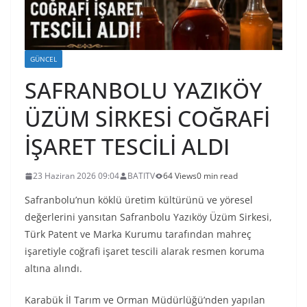
GÜNCEL
SAFRANBOLU YAZIKÖY
ÜZÜM SİRKESİ COĞRAFİ
İŞARET TESCİLİ ALDI
23 Haziran 2026 09:04
BATITV
64 Views
0 min read
Safranbolu’nun köklü üretim kültürünü ve yöresel
değerlerini yansıtan Safranbolu Yazıköy Üzüm Sirkesi,
Türk Patent ve Marka Kurumu tarafından mahreç
işaretiyle coğrafi işaret tescili alarak resmen koruma
altına alındı.
Karabük İl Tarım ve Orman Müdürlüğü’nden yapılan