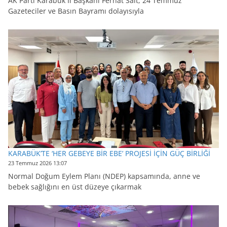
AK Parti Karabük İl Başkanı Ferhat Salt, 24 Temmuz
Gazeteciler ve Basın Bayramı dolayısıyla
KARABÜK’TE ‘HER GEBEYE BİR EBE’ PROJESİ İÇİN GÜÇ BİRLİĞİ
23 Temmuz 2026 13:07
Normal Doğum Eylem Planı (NDEP) kapsamında, anne ve
bebek sağlığını en üst düzeye çıkarmak