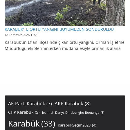
KARABÜK’TE ÖRTÜ YANGINI BÜYÜMEDEN SÖNDÜRÜLDÜ
18 Temmuz 2026 11:20
Karabük’ün Eflani ilçesinde çıkan örtü yangını, Orman İşletme
Müdürlüğü ekiplerinin erken müdahalesiyle ormanlık alana
AKP Karabük
(8)
AK Parti Karabük
(7)
CHP Karabük
(5)
Jeannah Danys Dinabongho Ibouanga
(3)
Karabük
(33)
KarabükSeçim2023
(4)