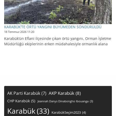
KARABÜK’TE ÖRTÜ YANGINI BÜYÜMEDEN SÖNDÜRÜLDÜ
18 Temmuz 2026 11:20
Karabük’ün Eflani ilçesinde çıkan örtü yangını, Orman İşletme
Müdürlüğü ekiplerinin erken müdahalesiyle ormanlık alana
AKP Karabük
(8)
AK Parti Karabük
(7)
CHP Karabük
(5)
Jeannah Danys Dinabongho Ibouanga
(3)
Karabük
(33)
KarabükSeçim2023
(4)