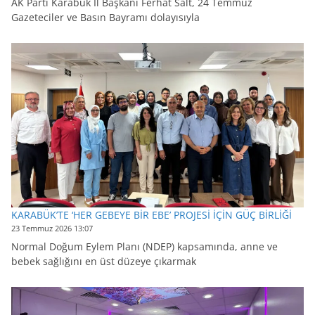
AK Parti Karabük İl Başkanı Ferhat Salt, 24 Temmuz
Gazeteciler ve Basın Bayramı dolayısıyla
KARABÜK’TE ‘HER GEBEYE BİR EBE’ PROJESİ İÇİN GÜÇ BİRLİĞİ
23 Temmuz 2026 13:07
Normal Doğum Eylem Planı (NDEP) kapsamında, anne ve
bebek sağlığını en üst düzeye çıkarmak