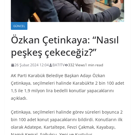
GÜNCEL
Özkan Çetinkaya: “Nasıl
peşkeş çekeceğiz?”
26 Şubat 2024 12:04
BATITV
332 Views
1 min read
AK Parti Karabük Belediye Başkan Adayı Özkan
Çetinkaya, seçilmeleri halinde Karabük’te 2 bin 100 adet
1,5 ile 1,9 milyon lira bedelli konutlar yapacaklarını
açıkladı.
Çetinkaya, seçilmeleri halinde görev süreleri boyunca 2
bin 100 adet konut yapacaklarını bildirdi. Konutların ilk
olarak Adatepe, Kartaltepe, Fevzi Çakmak, Kayabaşı,
Namık Kemal, Soğuksu, Yeni ve Kurtuluş