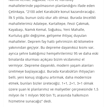
mahallelerinde yapılmasının planlandığını ifade eden
Çetinkaya, “2100 adet Karabük’e konut kazandıracağız.
İlk 5 yılda, bunun üstü olur altı olmaz. Burada öncelikli
mahallelerimiz Adatepe, Kartaltepe, Fevzi Çakmak,
Kayabaşı, Namık Kemal, Soğuksu, Yeni Mahalle,
Kurtuluş gibi değişime, gelişeme ihtiyaç duyulan
mahalleler. Deprem fay hattı şehrimizin 40 kilometre
yakınından geçiyor. Bu depreme dayanıksız kısmı var,
ayrıca şehre baktığımız hemşehrilerimiz 95 ve daha eski
binalarda oturması açıkçası bizim vicdanımız el
vermiyor. Depreme dayanıklı, modern yaşam alanları
üretmeye başlayacağız. Burada Karabük’ün ihtiyaçları
belli, yeni konuş stoğunu artırmak, daha modernize
etmek, bunları bizler üreteceğiz. 1+1, 2+1, 3+1 olmak
üzere şuan ki planlarımız ve maliyetler çerçevesinde 1,5
milyon ile 1 milyon 900 bin TL arasında halkımızın
hizmetine sunacağız” dedi.