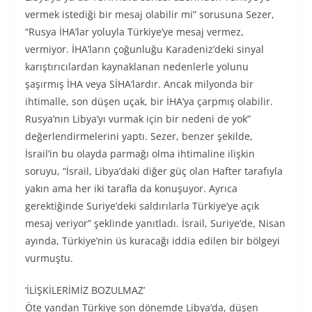
vermek istediği bir mesaj olabilir mi” sorusuna Sezer,
“Rusya İHA’lar yoluyla Türkiye’ye mesaj vermez,
vermiyor. İHA’ların çoğunluğu Karadeniz’deki sinyal
karıştırıcılardan kaynaklanan nedenlerle yolunu
şaşırmış İHA veya SİHA’lardır. Ancak milyonda bir
ihtimalle, son düşen uçak, bir İHA’ya çarpmış olabilir.
Rusya’nın Libya’yı vurmak için bir nedeni de yok”
değerlendirmelerini yaptı. Sezer, benzer şekilde,
İsrail’in bu olayda parmağı olma ihtimaline ilişkin
soruyu, “İsrail, Libya’daki diğer güç olan Hafter tarafıyla
yakın ama her iki tarafla da konuşuyor. Ayrıca
gerektiğinde Suriye’deki saldırılarla Türkiye’ye açık
mesaj veriyor” şeklinde yanıtladı. İsrail, Suriye’de, Nisan
ayında, Türkiye’nin üs kuracağı iddia edilen bir bölgeyi
vurmuştu.
‘İLİŞKİLERİMİZ BOZULMAZ’
Öte yandan Türkiye son dönemde Libya’da, düşen