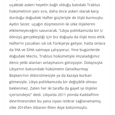
uçaktaki askeri heyetin bağlı olduğu batıdaki Trablus
hükümetinin yanı sıra, daha önce askeri olarak karşı
durduğu doğudaki Hafter güçleriyle de ilişki kurmuştu.
Aydın Sezer, uçağın düşmesinin iki ülke ilişkilerini
etkilemeyeceğini savunarak, “Libya politikamızda bir U
dönüşü gerçekleştiği için biz doğuyla da ilişki tesis ettik.
Hafter’in çocukları sık sık Türkiye’ye geliyor, hatta onlara
da İHA ve SİHA satmaya çalışıyoruz. Yine bugünlerde
doğudaki Meclis, Trablus hükümetiyle imzaladığımız
deniz yetki alanları anlaşmasını görüşüyor. Dolayısıyla
Libya’nın batısındaki hükümetin Genelkurmay
Başkanı’nın öldürülmesiyle ya da kazaya kurban
gitmesiyle, Libya politikamızda bir değişiklik olması
beklenmez. Zaten her iki tarafla da gayet iyi ilişkiler
içerisindeyiz” dedi. Libya’da 2011 yılında Kaddafi’nin
devrilmesinden bu yana siyasi istikrar sağlanamamış,
ülke 2014’ten itibaren fiilen ikiye bölünmüştü.