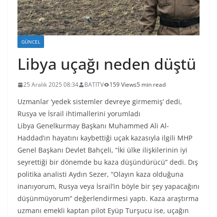
GÜNCEL
Libya uçağı neden düştü
25 Aralık 2025 08:34
BATITV
159 Views
5 min read
Uzmanlar ‘yedek sistemler devreye girmemiş’ dedi,
Rusya ve İsrail ihtimallerini yorumladı
Libya Genelkurmay Başkanı Muhammed Ali Al-
Haddad’ın hayatını kaybettiği uçak kazasıyla ilgili MHP
Genel Başkanı Devlet Bahçeli, “İki ülke ilişkilerinin iyi
seyrettiği bir dönemde bu kaza düşündürücü” dedi. Dış
politika analisti Aydın Sezer, “Olayın kaza olduğuna
inanıyorum, Rusya veya İsrail’in böyle bir şey yapacağını
düşünmüyorum” değerlendirmesi yaptı. Kaza araştırma
uzmanı emekli kaptan pilot Eyüp Turşucu ise, uçağın