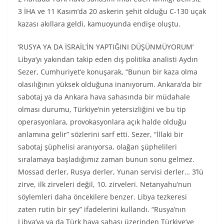
3 İHA ve 11 Kasım’da 20 askerin şehit olduğu C-130 uçak
kazası akıllara geldi, kamuoyunda endişe oluştu.
‘RUSYA YA DA İSRAİL’İN YAPTIĞINI DÜŞÜNMÜYORUM’
Libya’yı yakından takip eden dış politika analisti Aydın
Sezer, Cumhuriyet’e konuşarak, “Bunun bir kaza olma
olasılığının yüksek olduğuna inanıyorum. Ankara’da bir
sabotaj ya da Ankara hava sahasında bir müdahale
olması durumu, Türkiye’nin yetersizliğini ve bu tip
operasyonlara, provokasyonlara açık halde olduğu
anlamına gelir” sözlerini sarf etti. Sezer, “İllaki bir
sabotaj şüphelisi aranıyorsa, olağan şüphelileri
sıralamaya başladığımız zaman bunun sonu gelmez.
Mossad derler, Rusya derler, Yunan servisi derler… 3’lü
zirve, ilk zirveleri değil, 10. zirveleri. Netanyahu’nun
söylemleri daha öncekilere benzer. Libya tezkeresi
zaten rutin bir şey” ifadelerini kullandı. “Rusya’nın
Libya’ya ya da Türk hava sahası üzerinden Türkiye’ye