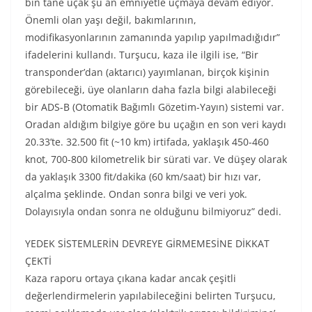
bin tane uçak şu an emniyetle uçmaya devam ediyor.
Önemli olan yaşı değil, bakımlarının,
modifikasyonlarının zamanında yapılıp yapılmadığıdır”
ifadelerini kullandı. Turşucu, kaza ile ilgili ise, “Bir
transponder’dan (aktarıcı) yayımlanan, birçok kişinin
görebileceği, üye olanların daha fazla bilgi alabileceği
bir ADS-B (Otomatik Bağımlı Gözetim-Yayın) sistemi var.
Oradan aldığım bilgiye göre bu uçağın en son veri kaydı
20.33’te. 32.500 fit (~10 km) irtifada, yaklaşık 450-460
knot, 700-800 kilometrelik bir sürati var. Ve düşey olarak
da yaklaşık 3300 fit/dakika (60 km/saat) bir hızı var,
alçalma şeklinde. Ondan sonra bilgi ve veri yok.
Dolayısıyla ondan sonra ne olduğunu bilmiyoruz” dedi.
YEDEK SİSTEMLERİN DEVREYE GİRMEMESİNE DİKKAT
ÇEKTİ
Kaza raporu ortaya çıkana kadar ancak çeşitli
değerlendirmelerin yapılabileceğini belirten Turşucu,