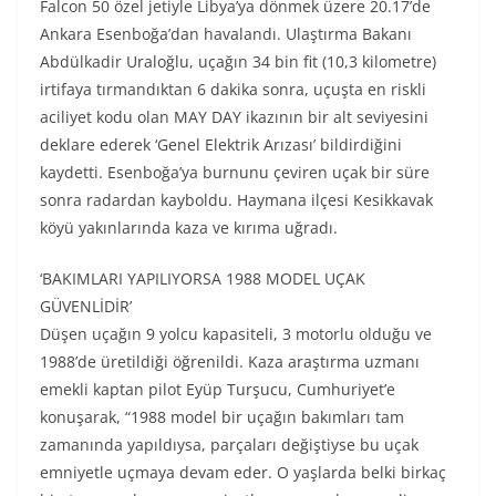
Falcon 50 özel jetiyle Libya’ya dönmek üzere 20.17’de
Ankara Esenboğa’dan havalandı. Ulaştırma Bakanı
Abdülkadir Uraloğlu, uçağın 34 bin fit (10,3 kilometre)
irtifaya tırmandıktan 6 dakika sonra, uçuşta en riskli
aciliyet kodu olan MAY DAY ikazının bir alt seviyesini
deklare ederek ‘Genel Elektrik Arızası’ bildirdiğini
kaydetti. Esenboğa’ya burnunu çeviren uçak bir süre
sonra radardan kayboldu. Haymana ilçesi Kesikkavak
köyü yakınlarında kaza ve kırıma uğradı.
‘BAKIMLARI YAPILIYORSA 1988 MODEL UÇAK
GÜVENLİDİR’
Düşen uçağın 9 yolcu kapasiteli, 3 motorlu olduğu ve
1988’de üretildiği öğrenildi. Kaza araştırma uzmanı
emekli kaptan pilot Eyüp Turşucu, Cumhuriyet’e
konuşarak, “1988 model bir uçağın bakımları tam
zamanında yapıldıysa, parçaları değiştiyse bu uçak
emniyetle uçmaya devam eder. O yaşlarda belki birkaç