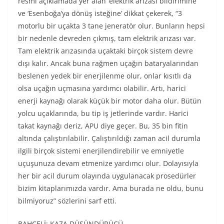
resmi açıklamada yer alan ‘elektrik arızası bildirimine’
ve ‘Esenboğa’ya dönüş isteğine’ dikkat çekerek, “3
motorlu bir uçakta 3 tane jeneratör olur. Bunların hepsi
bir nedenle devreden çıkmış, tam elektrik arızası var.
Tam elektrik arızasında uçaktaki birçok sistem devre
dışı kalır. Ancak buna rağmen uçağın bataryalarından
beslenen yedek bir enerjilenme olur, onlar kısıtlı da
olsa uçağın uçmasına yardımcı olabilir. Artı, harici
enerji kaynağı olarak küçük bir motor daha olur. Bütün
yolcu uçaklarında, bu tip iş jetlerinde vardır. Harici
takat kaynağı deriz, APU diye geçer. Bu, 35 bin fitin
altında çalıştırılabilir. Çalıştırıldığı zaman acil durumla
ilgili birçok sistemi enerjilendirebilir ve emniyetle
uçuşunuza devam etmenize yardımcı olur. Dolayısıyla
her bir acil durum olayında uygulanacak prosedürler
bizim kitaplarımızda vardır. Ama burada ne oldu, bunu
bilmiyoruz” sözlerini sarf etti.
BAHÇELİ: KAZA DÜŞÜNDÜRÜCÜ