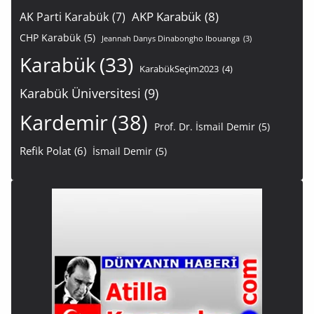
AKP Karabük
(8)
AK Parti Karabük
(7)
CHP Karabük
(5)
Jeannah Danys Dinabongho Ibouanga
(3)
Karabük
(33)
KarabükSeçim2023
(4)
Karabük Üniversitesi
(9)
Kardemir
(38)
Prof. Dr. İsmail Demir
(5)
Refik Polat
(6)
İsmail Demir
(5)