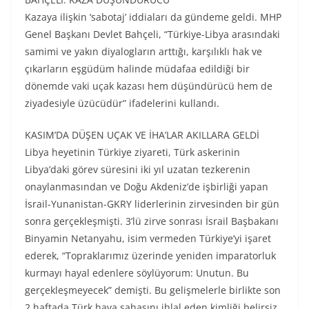
Kazaya ilişkin ‘sabotaj’ iddiaları da gündeme geldi. MHP
Genel Başkanı Devlet Bahçeli, “Türkiye-Libya arasındaki
samimi ve yakın diyalogların arttığı, karşılıklı hak ve
çıkarların eşgüdüm halinde müdafaa edildiği bir
dönemde vaki uçak kazası hem düşündürücü hem de
ziyadesiyle üzücüdür” ifadelerini kullandı.
KASIM’DA DÜŞEN UÇAK VE İHA’LAR AKILLARA GELDİ
Libya heyetinin Türkiye ziyareti, Türk askerinin
Libya’daki görev süresini iki yıl uzatan tezkerenin
onaylanmasından ve Doğu Akdeniz’de işbirliği yapan
İsrail-Yunanistan-GKRY liderlerinin zirvesinden bir gün
sonra gerçekleşmişti. 3’lü zirve sonrası İsrail Başbakanı
Binyamin Netanyahu, isim vermeden Türkiye’yi işaret
ederek, “Topraklarımız üzerinde yeniden imparatorluk
kurmayı hayal edenlere söylüyorum: Unutun. Bu
gerçekleşmeyecek” demişti. Bu gelişmelerle birlikte son
2 haftada Türk hava sahasını ihlal eden kimliği belirsiz