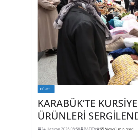
GÜNCEL
KARABÜK’TE KURSİYE
ÜRÜNLERİ SERGİLEN
24 Haziran 2026 08:58
BATITV
65 Views
1 min read