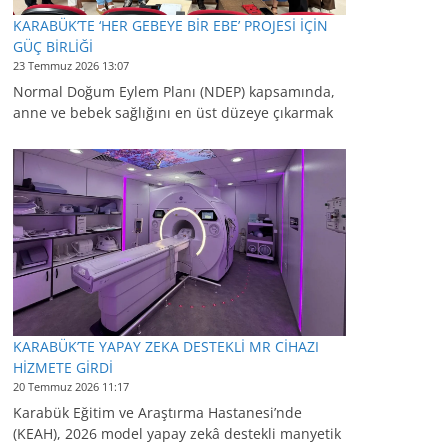
KARABÜK’TE ‘HER GEBEYE BİR EBE’ PROJESİ İÇİN
GÜÇ BİRLİĞİ
23 Temmuz 2026 13:07
Normal Doğum Eylem Planı (NDEP) kapsamında,
anne ve bebek sağlığını en üst düzeye çıkarmak
KARABÜK’TE YAPAY ZEKA DESTEKLİ MR CİHAZI
HİZMETE GİRDİ
20 Temmuz 2026 11:17
Karabük Eğitim ve Araştırma Hastanesi’nde
(KEAH), 2026 model yapay zekâ destekli manyetik