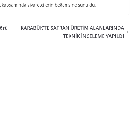
lik kapsamında ziyaretçilerin beğenisine sunuldu.
törü
KARABÜK’TE SAFRAN ÜRETİM ALANLARINDA
TEKNİK İNCELEME YAPILDI