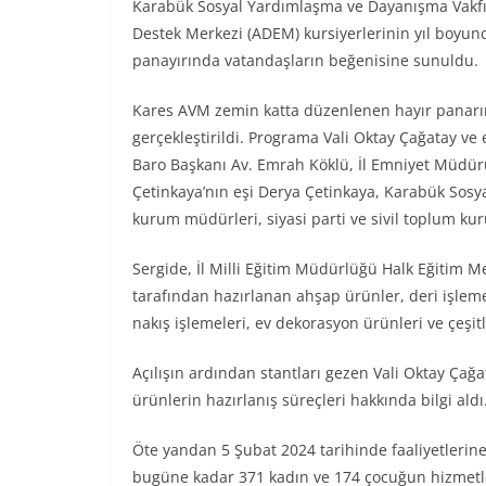
Karabük Sosyal Yardımlaşma ve Dayanışma Vakfı
Destek Merkezi (ADEM) kursiyerlerinin yıl boyun
panayırında vatandaşların beğenisine sunuldu.
Kares AVM zemin katta düzenlenen hayır panarını
gerçekleştirildi. Programa Vali Oktay Çağatay ve 
Baro Başkanı Av. Emrah Köklü, İl Emniyet Müdü
Çetinkaya’nın eşi Derya Çetinkaya, Karabük So
kurum müdürleri, siyasi parti ve sivil toplum kurul
Sergide, İl Milli Eğitim Müdürlüğü Halk Eğitim M
tarafından hazırlanan ahşap ürünler, deri işlem
nakış işlemeleri, ev dekorasyon ürünleri ve çeşit
Açılışın ardından stantları gezen Vali Oktay Çağ
ürünlerin hazırlanış süreçleri hakkında bilgi aldı
Öte yandan 5 Şubat 2024 tarihinde faaliyetleri
bugüne kadar 371 kadın ve 174 çocuğun hizmetler