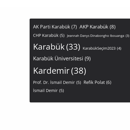
AKP Karabük
(8)
AK Parti Karabük
(7)
CHP Karabük
(5)
Jeannah Danys Dinabongho Ibouanga
(3)
Karabük
(33)
KarabükSeçim2023
(4)
Karabük Üniversitesi
(9)
Kardemir
(38)
Refik Polat
(6)
Prof. Dr. İsmail Demir
(5)
İsmail Demir
(5)