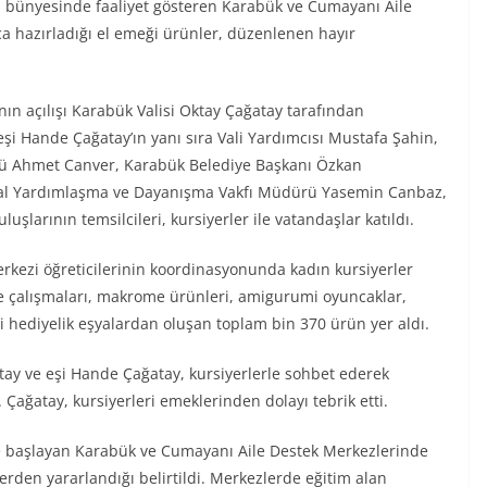
 bünyesinde faaliyet gösteren Karabük ve Cumayanı Aile
ca hazırladığı el emeği ürünler, düzenlenen hayır
n açılışı Karabük Valisi Oktay Çağatay tarafından
eşi Hande Çağatay’ın yanı sıra Vali Yardımcısı Mustafa Şahin,
rü Ahmet Canver, Karabük Belediye Başkanı Özkan
syal Yardımlaşma ve Dayanışma Vakfı Müdürü Yasemin Canbaz,
uşlarının temsilcileri, kursiyerler ile vatandaşlar katıldı.
erkezi öğreticilerinin koordinasyonunda kadın kursiyerler
e çalışmaları, makrome ürünleri, amigurumi oyuncaklar,
li hediyelik eşyalardan oluşan toplam bin 370 ürün yer aldı.
atay ve eşi Hande Çağatay, kursiyerlerle sohbet ederek
. Çağatay, kursiyerleri emeklerinden dolayı tebrik etti.
ne başlayan Karabük ve Cumayanı Aile Destek Merkezlerinde
den yararlandığı belirtildi. Merkezlerde eğitim alan