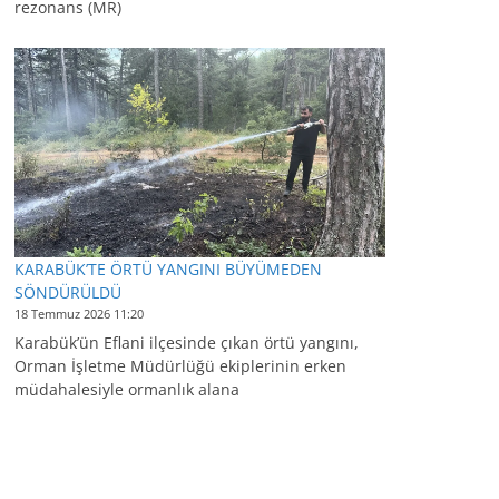
rezonans (MR)
KARABÜK’TE ÖRTÜ YANGINI BÜYÜMEDEN
SÖNDÜRÜLDÜ
18 Temmuz 2026 11:20
Karabük’ün Eflani ilçesinde çıkan örtü yangını,
Orman İşletme Müdürlüğü ekiplerinin erken
müdahalesiyle ormanlık alana