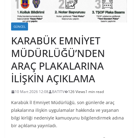
GÜNCEL
KARABÜK EMNİYET
MÜDÜRLÜĞÜ’NDEN
ARAÇ PLAKALARINA
İLİŞKİN AÇIKLAMA
10 Mart 2026 12:08
BATITV
126 Views
1 min read
Karabük İl Emniyet Müdürlüğü, son günlerde araç
plakalarına ilişkin uygulamalar hakkında ve yaşanan
bilgi kirliği nedeniyle kamuoyunu bilgilendirmek adına
bir açıklama yayınladı.