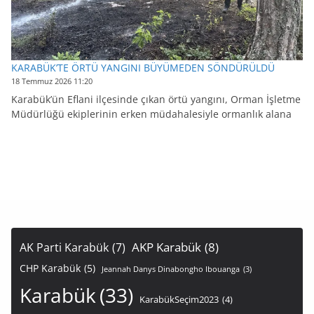
KARABÜK’TE ÖRTÜ YANGINI BÜYÜMEDEN SÖNDÜRÜLDÜ
18 Temmuz 2026 11:20
Karabük’ün Eflani ilçesinde çıkan örtü yangını, Orman İşletme
Müdürlüğü ekiplerinin erken müdahalesiyle ormanlık alana
AKP Karabük
(8)
AK Parti Karabük
(7)
CHP Karabük
(5)
Jeannah Danys Dinabongho Ibouanga
(3)
Karabük
(33)
KarabükSeçim2023
(4)