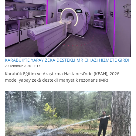
KARABÜK’TE YAPAY ZEKA DESTEKLİ MR CİHAZI HİZMETE GİRDİ
20 Temmuz 2026 11:17
Karabük Eğitim ve Araştırma Hastanesi’nde (KEAH), 2026
model yapay zekâ destekli manyetik rezonans (MR)