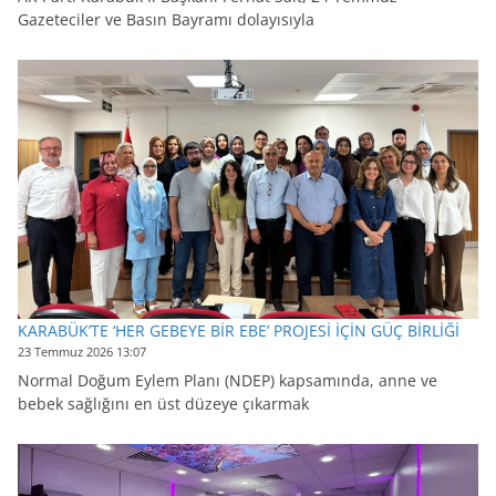
Gazeteciler ve Basın Bayramı dolayısıyla
KARABÜK’TE ‘HER GEBEYE BİR EBE’ PROJESİ İÇİN GÜÇ BİRLİĞİ
23 Temmuz 2026 13:07
Normal Doğum Eylem Planı (NDEP) kapsamında, anne ve
bebek sağlığını en üst düzeye çıkarmak