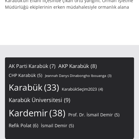
Karabük’ün Eflani ilçesinde çıkan örtü yangını, Orman İşletme
Müdürlüğü ekiplerinin erken müdahalesiyle ormanlık alana
AKP Karabük
(8)
AK Parti Karabük
(7)
CHP Karabük
(5)
Jeannah Danys Dinabongho Ibouanga
(3)
Karabük
(33)
KarabükSeçim2023
(4)
Karabük Üniversitesi
(9)
Kardemir
(38)
Prof. Dr. İsmail Demir
(5)
Refik Polat
(6)
İsmail Demir
(5)