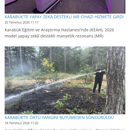
KARABÜK’TE YAPAY ZEKA DESTEKLİ MR CİHAZI HİZMETE GİRDİ
20 Temmuz 2026 11:17
Karabük Eğitim ve Araştırma Hastanesi’nde (KEAH), 2026
model yapay zekâ destekli manyetik rezonans (MR)
KARABÜK’TE ÖRTÜ YANGINI BÜYÜMEDEN SÖNDÜRÜLDÜ
18 Temmuz 2026 11:20