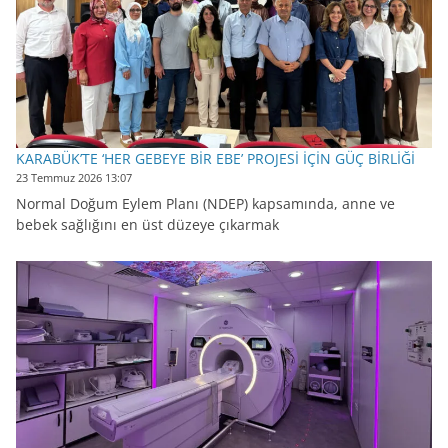
KARABÜK’TE ‘HER GEBEYE BİR EBE’ PROJESİ İÇİN GÜÇ BİRLİĞİ
23 Temmuz 2026 13:07
Normal Doğum Eylem Planı (NDEP) kapsamında, anne ve
bebek sağlığını en üst düzeye çıkarmak