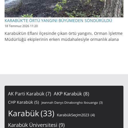
KARABÜK’TE ÖRTÜ YANGINI BÜYÜMEDEN SÖNDÜRÜLDÜ
18 Temmuz 2026 11:20
Karabük’ün Eflani ilçesinde çıkan örtü yangını, Orman İşletme
Müdürlüğü ekiplerinin erken müdahalesiyle ormanlık alana
AKP Karabük
(8)
AK Parti Karabük
(7)
CHP Karabük
(5)
Jeannah Danys Dinabongho Ibouanga
(3)
Karabük
(33)
KarabükSeçim2023
(4)
Karabük Üniversitesi
(9)