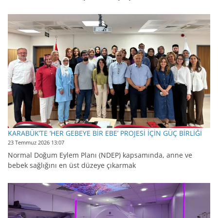
KARABÜK’TE ‘HER GEBEYE BİR EBE’ PROJESİ İÇİN GÜÇ BİRLİĞİ
23 Temmuz 2026 13:07
Normal Doğum Eylem Planı (NDEP) kapsamında, anne ve
bebek sağlığını en üst düzeye çıkarmak