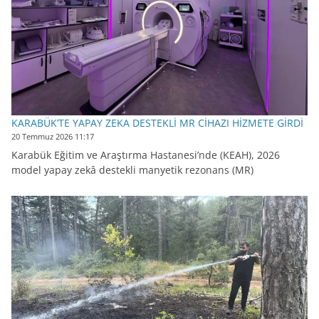
KARABÜK’TE YAPAY ZEKA DESTEKLİ MR CİHAZI HİZMETE GİRDİ
20 Temmuz 2026 11:17
Karabük Eğitim ve Araştırma Hastanesi’nde (KEAH), 2026
model yapay zekâ destekli manyetik rezonans (MR)