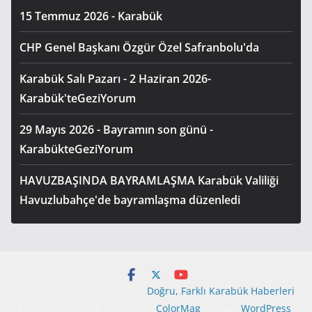
15 Temmuz 2026 - Karabük
CHP Genel Başkanı Özgür Özel Safranbolu'da
Karabük Salı Pazarı - 2 Haziran 2026-
Karabük'teGeziYorum
29 Mayıs 2026 - Bayramın son günü -
KarabükteGeziYorum
HAVUZBAŞINDA BAYRAMLAŞMA Karabük Valiliği
Havuzlubahçe'de bayramlaşma düzenledi
Tüm hakları saklıdır © 2026
Doğru, Farklı Karabük Haberleri
.
Tema: ThemeGrill tarafından
ColorMag
. Altyapı
WordPress
.