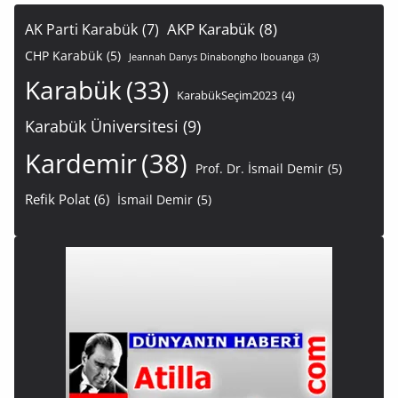
AKP Karabük
(8)
AK Parti Karabük
(7)
CHP Karabük
(5)
Jeannah Danys Dinabongho Ibouanga
(3)
Karabük
(33)
KarabükSeçim2023
(4)
Karabük Üniversitesi
(9)
Kardemir
(38)
Prof. Dr. İsmail Demir
(5)
Refik Polat
(6)
İsmail Demir
(5)