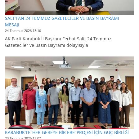
SALT’TAN 24 TEMMUZ GAZETECİLER VE BASIN BAYRAMI
MESAJI
24 Temmuz 2026 13:10
AK Parti Karabük İl Başkanı Ferhat Salt, 24 Temmuz
Gazeteciler ve Basın Bayramı dolayısıyla
KARABÜK’TE ‘HER GEBEYE BİR EBE’ PROJESİ İÇİN GÜÇ BİRLİĞİ
23 Temmuz 2026 13:07