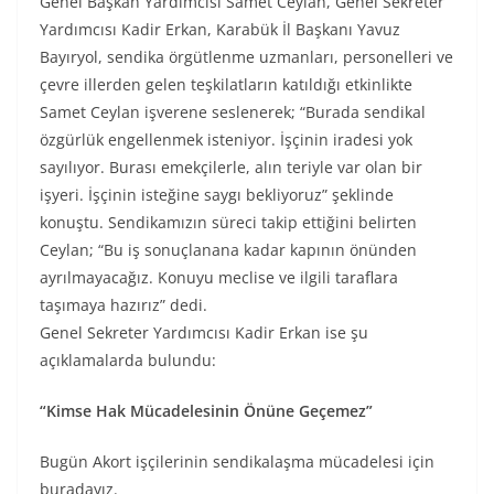
Genel Başkan Yardımcısı Samet Ceylan, Genel Sekreter
Yardımcısı Kadir Erkan, Karabük İl Başkanı Yavuz
Bayıryol, sendika örgütlenme uzmanları, personelleri ve
çevre illerden gelen teşkilatların katıldığı etkinlikte
Samet Ceylan işverene seslenerek; “Burada sendikal
özgürlük engellenmek isteniyor. İşçinin iradesi yok
sayılıyor. Burası emekçilerle, alın teriyle var olan bir
işyeri. İşçinin isteğine saygı bekliyoruz” şeklinde
konuştu. Sendikamızın süreci takip ettiğini belirten
Ceylan; “Bu iş sonuçlanana kadar kapının önünden
ayrılmayacağız. Konuyu meclise ve ilgili taraflara
taşımaya hazırız” dedi.
Genel Sekreter Yardımcısı Kadir Erkan ise şu
açıklamalarda bulundu:
“Kimse Hak Mücadelesinin Önüne Geçemez”
Bugün Akort işçilerinin sendikalaşma mücadelesi için
buradayız.