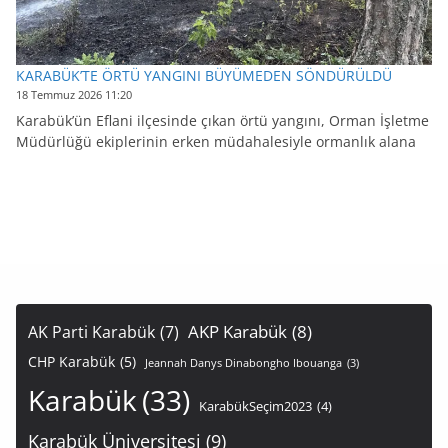
KARABÜK’TE ÖRTÜ YANGINI BÜYÜMEDEN SÖNDÜRÜLDÜ
18 Temmuz 2026 11:20
Karabük’ün Eflani ilçesinde çıkan örtü yangını, Orman İşletme
Müdürlüğü ekiplerinin erken müdahalesiyle ormanlık alana
AKP Karabük
(8)
AK Parti Karabük
(7)
CHP Karabük
(5)
Jeannah Danys Dinabongho Ibouanga
(3)
Karabük
(33)
KarabükSeçim2023
(4)
Karabük Üniversitesi
(9)