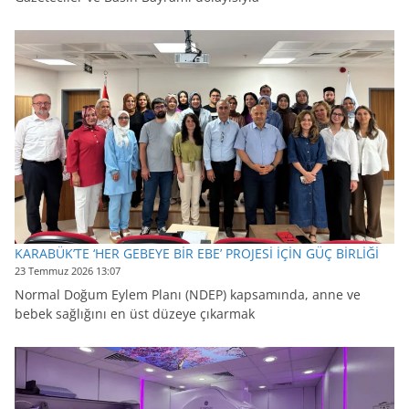
KARABÜK’TE ‘HER GEBEYE BİR EBE’ PROJESİ İÇİN GÜÇ BİRLİĞİ
23 Temmuz 2026 13:07
Normal Doğum Eylem Planı (NDEP) kapsamında, anne ve
bebek sağlığını en üst düzeye çıkarmak