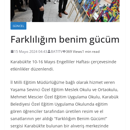
GÜNCEL
Farklılığım benim gücüm
15 Mayıs 2024 04:43
BATITV
369 Views
1 min read
Karabük’te 10-16 Mayıs Engelliler Haftası çerçevesinde
etkinlikler düzenlendi.
İl Milli Eğitim Müdürlüğü’ne bağlı olarak hizmet veren
Yaşama Sevinci Özel Eğitim Meslek Okulu ve Ortaokulu,
Mehmet Mescier Özel Eğitim Uygulama Okulu, Karabük
Belediyesi Özel Eğitim Uygulama Okulunda eğitim
gören öğrenciler tarafından üretilen resim ve el
sanatlarının yer aldığı “Farklılığım Benim Gücüm!”
sergisi Karabük’te bulunan bir alıveriş merkezinde