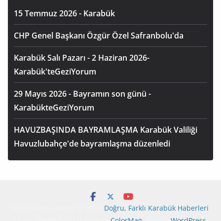
15 Temmuz 2026 - Karabük
CHP Genel Başkanı Özgür Özel Safranbolu'da
Karabük Salı Pazarı - 2 Haziran 2026-
Karabük'teGeziYorum
29 Mayıs 2026 - Bayramın son günü -
KarabükteGeziYorum
HAVUZBAŞINDA BAYRAMLAŞMA Karabük Valiliği
Havuzlubahçe'de bayramlaşma düzenledi
Tüm hakları saklıdır © 2026
Doğru, Farklı Karabük Haberleri
.
Tema: ThemeGrill tarafından
ColorMag
. Altyapı
WordPress
.