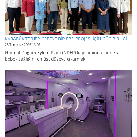
KARABÜK’TE ‘HER GEBEYE BİR EBE’ PROJESİ İÇİN GÜÇ BİRLİĞİ
23 Temmuz 2026 13:07
Normal Doğum Eylem Planı (NDEP) kapsamında, anne ve
bebek sağlığını en üst düzeye çıkarmak