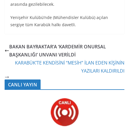
arasında gezilebilecek.
Yenişehir Kulübü’nde (Mühendisler Kulübü) açılan
sergiye tüm Karabük halkı davetli.
BAKAN BAYRAKTAR’A ‘KARDEMİR ONURSAL
BAŞKANLIĞI’ UNVANI VERİLDİ
KARABÜK’TE KENDİSİNİ “MESİH” İLAN EDEN KİŞİNİN
YAZILARI KALDIRILDI
CANLI YAYIN