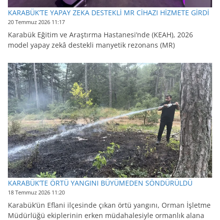
KARABÜK’TE YAPAY ZEKA DESTEKLİ MR CİHAZI HİZMETE GİRDİ
20 Temmuz 2026 11:17
Karabük Eğitim ve Araştırma Hastanesi’nde (KEAH), 2026
model yapay zekâ destekli manyetik rezonans (MR)
KARABÜK’TE ÖRTÜ YANGINI BÜYÜMEDEN SÖNDÜRÜLDÜ
18 Temmuz 2026 11:20
Karabük’ün Eflani ilçesinde çıkan örtü yangını, Orman İşletme
Müdürlüğü ekiplerinin erken müdahalesiyle ormanlık alana