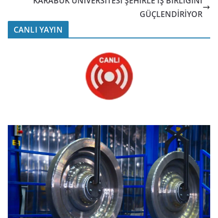
KARABÜK ÜNİVERSİTESİ ŞEHİRLE İŞ BİRLİĞİNİ
GÜÇLENDİRİYOR
CANLI YAYIN