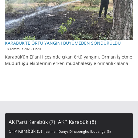
KARABÜK’TE ÖRTÜ YANGINI BÜYÜMEDEN SÖNDÜRÜLDÜ
18 Temmuz 2026 11:20
Karabük’ün Eflani ilçesinde çıkan örtü yangını, Orman İşletme
Müdürlüğü ekiplerinin erken müdahalesiyle ormanlık alana
AKP Karabük
(8)
AK Parti Karabük
(7)
CHP Karabük
(5)
Jeannah Danys Dinabongho Ibouanga
(3)