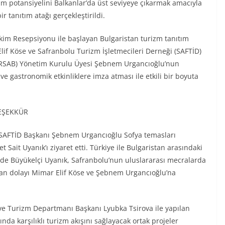
 potansiyelini Balkanlar’da üst seviyeye çıkarmak amacıyla
r tanıtım atağı gerçekleştirildi.
Ekim Resepsiyonu ile başlayan Bulgaristan turizm tanıtım
Elif Köse ve Safranbolu Turizm İşletmecileri Derneği (SAFTİD)
(TÜRSAB) Yönetim Kurulu Üyesi Şebnem Urgancıoğlu’nun
ve gastronomik etkinliklere imza atması ile etkili bir boyuta
TEŞEKKÜR
 SAFTİD Başkanı Şebnem Urgancıoğlu Sofya temasları
ait Uyanık’ı ziyaret etti. Türkiye ile Bulgaristan arasındaki
mede Büyükelçi Uyanık, Safranbolu’nun uluslararası mecralarda
rdan dolayı Mimar Elif Köse ve Şebnem Urgancıoğlu’na
ri ve Turizm Departmanı Başkanı Lyubka Tsirova ile yapılan
nda karşılıklı turizm akışını sağlayacak ortak projeler