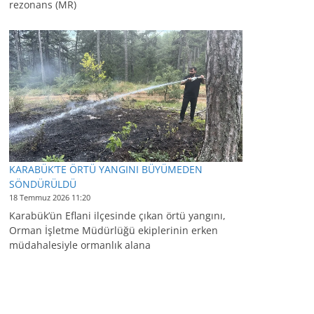
rezonans (MR)
KARABÜK’TE ÖRTÜ YANGINI BÜYÜMEDEN
SÖNDÜRÜLDÜ
18 Temmuz 2026 11:20
Karabük’ün Eflani ilçesinde çıkan örtü yangını,
Orman İşletme Müdürlüğü ekiplerinin erken
müdahalesiyle ormanlık alana