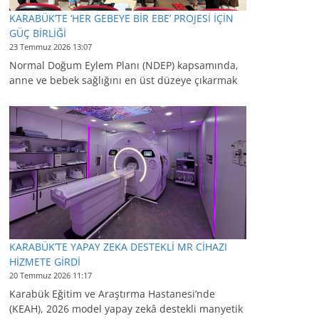
KARABÜK’TE ‘HER GEBEYE BİR EBE’ PROJESİ İÇİN
GÜÇ BİRLİĞİ
23 Temmuz 2026 13:07
Normal Doğum Eylem Planı (NDEP) kapsamında,
anne ve bebek sağlığını en üst düzeye çıkarmak
KARABÜK’TE YAPAY ZEKA DESTEKLİ MR CİHAZI
HİZMETE GİRDİ
20 Temmuz 2026 11:17
Karabük Eğitim ve Araştırma Hastanesi’nde
(KEAH), 2026 model yapay zekâ destekli manyetik