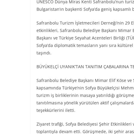
UNESCO Dünya Miras Kenti Safranbolu’nun turizm
Bulgaristan’ın başkenti Sofya’da geniş kapsamlı bi
Safranbolu Turizm İşletmecileri Derneği’nin 29 
etkinlikleri, Safranbolu Belediye Başkanı Mimar 
Başkanı ve Türkiye Seyahat Acenteleri Birliği 
Sofya’da diplomatik temasların yanı sıra kültürel 
taşındı.
BÜYÜKELÇİ UYANIK’TAN TANITIM ÇABALARINA 
Safranbolu Belediye Başkanı Mimar Elif Köse ve
kapsamında Türkiye’nin Sofya Büyükelçisi Mehmet S
turizm iş birliklerinin masaya yatırıldığı görüş
tanıtılmasına yönelik yürütülen aktif çalışmala
teşekkürlerini iletti.
Ziyaret trafiği, Sofya Belediyesi Şehir Etkinlikle
toplantıyla devam etti. Görüşmede, iki şehir arası