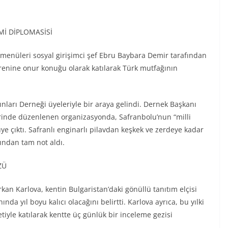
İ DİPLOMASİSİ
 menüleri sosyal girişimci şef Ebru Baybara Demir tarafından
örenine onur konuğu olarak katılarak Türk mutfağının
nları Derneği üyeleriyle bir araya gelindi. Dernek Başkanı
erinde düzenlenen organizasyonda, Safranbolu’nun “milli
ye çıktı. Safranlı enginarlı pilavdan keşkek ve zerdeye kadar
fından tam not aldı.
ZÜ
kan Karlova, kentin Bulgaristan’daki gönüllü tanıtım elçisi
a yıl boyu kalıcı olacağını belirtti. Karlova ayrıca, bu yılki
etiyle katılarak kentte üç günlük bir inceleme gezisi