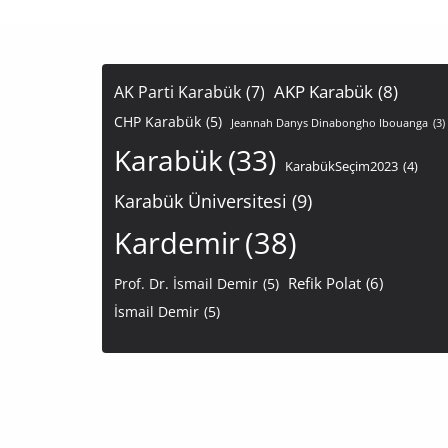
AKP Karabük
(8)
AK Parti Karabük
(7)
CHP Karabük
(5)
Jeannah Danys Dinabongho Ibouanga
(3)
Karabük
(33)
KarabükSeçim2023
(4)
Karabük Üniversitesi
(9)
Kardemir
(38)
Refik Polat
(6)
Prof. Dr. İsmail Demir
(5)
İsmail Demir
(5)