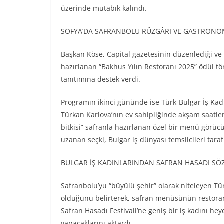
üzerinde mutabık kalındı.
SOFYA’DA SAFRANBOLU RÜZGÂRI VE GASTRONOM
Başkan Köse, Capital gazetesinin düzenlediği ve
hazırlanan “Bakhus Yılın Restoranı 2025” ödül t
tanıtımına destek verdi.
Programın ikinci gününde ise Türk-Bulgar İş Kadı
Türkan Karlova’nın ev sahipliğinde akşam saatl
bitkisi” safranla hazırlanan özel bir menü görücü
uzanan seçki, Bulgar iş dünyası temsilcileri tara
BULGAR İŞ KADINLARINDAN SAFRAN HASADI SÖ
Safranbolu’yu “büyülü şehir” olarak niteleyen Tür
olduğunu belirterek, safran menüsünün restoranınd
Safran Hasadı Festivali’ne geniş bir iş kadını hey
yapacaklarını aktardı.