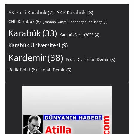
AKP Karabük
(8)
AK Parti Karabük
(7)
CHP Karabük
(5)
Jeannah Danys Dinabongho Ibouanga
(3)
Karabük
(33)
KarabükSeçim2023
(4)
Karabük Üniversitesi
(9)
Kardemir
(38)
Prof. Dr. İsmail Demir
(5)
Refik Polat
(6)
İsmail Demir
(5)