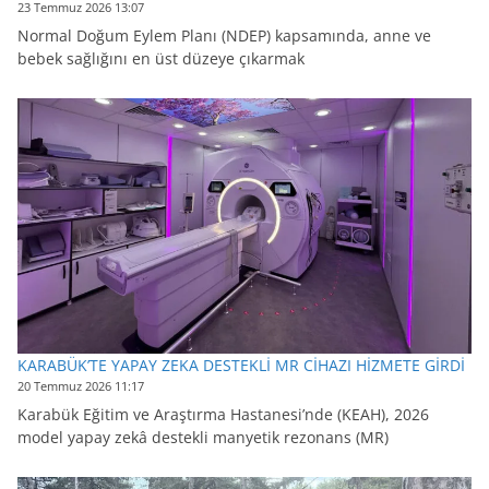
23 Temmuz 2026 13:07
Normal Doğum Eylem Planı (NDEP) kapsamında, anne ve
bebek sağlığını en üst düzeye çıkarmak
KARABÜK’TE YAPAY ZEKA DESTEKLİ MR CİHAZI HİZMETE GİRDİ
20 Temmuz 2026 11:17
Karabük Eğitim ve Araştırma Hastanesi’nde (KEAH), 2026
model yapay zekâ destekli manyetik rezonans (MR)