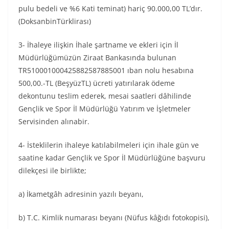
pulu bedeli ve %6 Kati teminat) hariç 90.000,00 TL’dır.
(DoksanbinTürklirası)
3- İhaleye ilişkin İhale şartname ve ekleri için İl
Müdürlüğümüzün Ziraat Bankasında bulunan
TR510001000425882587885001 ıban nolu hesabına
500,00.-TL (BeşyüzTL) ücreti yatırılarak ödeme
dekontunu teslim ederek, mesai saatleri dâhilinde
Gençlik ve Spor İl Müdürlüğü Yatırım ve İşletmeler
Servisinden alınabir.
4- İsteklilerin ihaleye katılabilmeleri için ihale gün ve
saatine kadar Gençlik ve Spor İl Müdürlüğüne başvuru
dilekçesi ile birlikte;
a) İkametgâh adresinin yazılı beyanı,
b) T.C. Kimlik numarası beyanı (Nüfus kâğıdı fotokopisi),