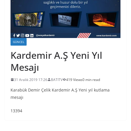
GÜNCEL
Kardemir A.Ş Yeni Yıl
Mesajı
31 Aralık 2019 17:26
BATITV
419 Views
0 min read
Karabük Demir Çelik Kardemir A.Ş Yeni yıl kutlama
mesajı
13394