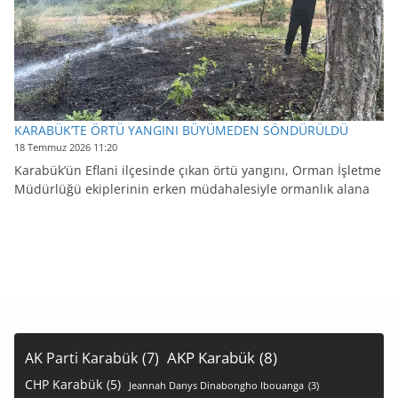
KARABÜK’TE ÖRTÜ YANGINI BÜYÜMEDEN SÖNDÜRÜLDÜ
18 Temmuz 2026 11:20
Karabük’ün Eflani ilçesinde çıkan örtü yangını, Orman İşletme
Müdürlüğü ekiplerinin erken müdahalesiyle ormanlık alana
AKP Karabük
(8)
AK Parti Karabük
(7)
CHP Karabük
(5)
Jeannah Danys Dinabongho Ibouanga
(3)