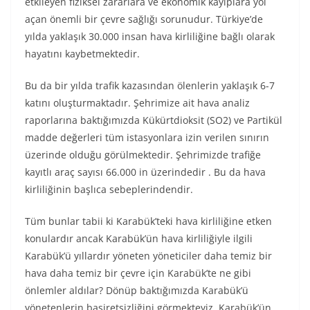
etkileyen fiziksel zararlara ve ekonomik kayıplara yol
açan önemli bir çevre sağlığı sorunudur. Türkiye’de
yılda yaklaşık 30.000 insan hava kirliliğine bağlı olarak
hayatını kaybetmektedir.
Bu da bir yılda trafik kazasından ölenlerin yaklaşık 6-7
katını oluşturmaktadır. Şehrimize ait hava analiz
raporlarına baktığımızda Kükürtdioksit (SO2) ve Partikül
madde değerleri tüm istasyonlara izin verilen sınırın
üzerinde olduğu görülmektedir. Şehrimizde trafiğe
kayıtlı araç sayısı 66.000 in üzerindedir . Bu da hava
kirliliğinin başlıca sebeplerindendir.
Tüm bunlar tabii ki Karabük’teki hava kirliliğine etken
konulardır ancak Karabük’ün hava kirliliğiyle ilgili
Karabük’ü yıllardır yöneten yöneticiler daha temiz bir
hava daha temiz bir çevre için Karabük’te ne gibi
önlemler aldılar? Dönüp baktığımızda Karabük’ü
yönetenlerin basiretsizliğini görmekteyiz. Karabük’ün