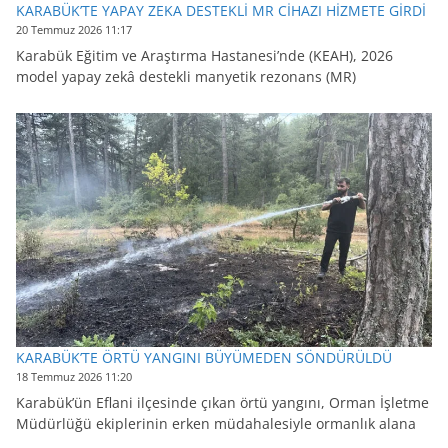
KARABÜK’TE YAPAY ZEKA DESTEKLİ MR CİHAZI HİZMETE GİRDİ
20 Temmuz 2026 11:17
Karabük Eğitim ve Araştırma Hastanesi’nde (KEAH), 2026
model yapay zekâ destekli manyetik rezonans (MR)
KARABÜK’TE ÖRTÜ YANGINI BÜYÜMEDEN SÖNDÜRÜLDÜ
18 Temmuz 2026 11:20
Karabük’ün Eflani ilçesinde çıkan örtü yangını, Orman İşletme
Müdürlüğü ekiplerinin erken müdahalesiyle ormanlık alana