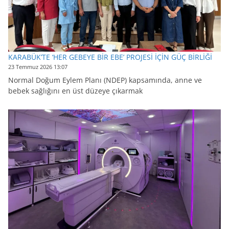
KARABÜK’TE ‘HER GEBEYE BİR EBE’ PROJESİ İÇİN GÜÇ BİRLİĞİ
23 Temmuz 2026 13:07
Normal Doğum Eylem Planı (NDEP) kapsamında, anne ve
bebek sağlığını en üst düzeye çıkarmak