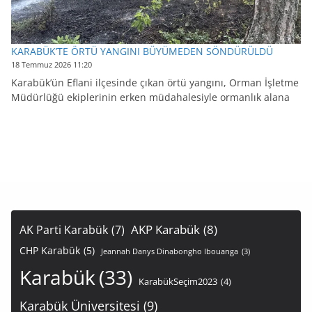
KARABÜK’TE ÖRTÜ YANGINI BÜYÜMEDEN SÖNDÜRÜLDÜ
18 Temmuz 2026 11:20
Karabük’ün Eflani ilçesinde çıkan örtü yangını, Orman İşletme
Müdürlüğü ekiplerinin erken müdahalesiyle ormanlık alana
AKP Karabük
(8)
AK Parti Karabük
(7)
CHP Karabük
(5)
Jeannah Danys Dinabongho Ibouanga
(3)
Karabük
(33)
KarabükSeçim2023
(4)
Karabük Üniversitesi
(9)