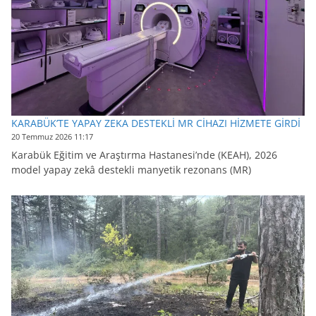
KARABÜK’TE YAPAY ZEKA DESTEKLİ MR CİHAZI HİZMETE GİRDİ
20 Temmuz 2026 11:17
Karabük Eğitim ve Araştırma Hastanesi’nde (KEAH), 2026
model yapay zekâ destekli manyetik rezonans (MR)