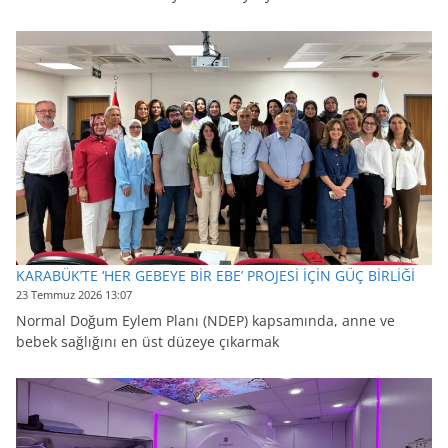
KARABÜK’TE ‘HER GEBEYE BİR EBE’ PROJESİ İÇİN GÜÇ BİRLİĞİ
23 Temmuz 2026 13:07
Normal Doğum Eylem Planı (NDEP) kapsamında, anne ve
bebek sağlığını en üst düzeye çıkarmak