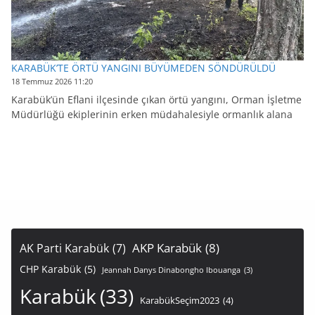
KARABÜK’TE ÖRTÜ YANGINI BÜYÜMEDEN SÖNDÜRÜLDÜ
18 Temmuz 2026 11:20
Karabük’ün Eflani ilçesinde çıkan örtü yangını, Orman İşletme
Müdürlüğü ekiplerinin erken müdahalesiyle ormanlık alana
AKP Karabük
(8)
AK Parti Karabük
(7)
CHP Karabük
(5)
Jeannah Danys Dinabongho Ibouanga
(3)
Karabük
(33)
KarabükSeçim2023
(4)