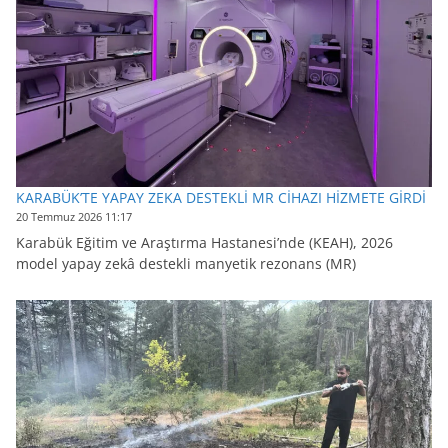
KARABÜK’TE YAPAY ZEKA DESTEKLİ MR CİHAZI HİZMETE GİRDİ
20 Temmuz 2026 11:17
Karabük Eğitim ve Araştırma Hastanesi’nde (KEAH), 2026
model yapay zekâ destekli manyetik rezonans (MR)