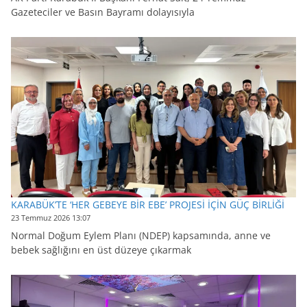
Gazeteciler ve Basın Bayramı dolayısıyla
KARABÜK’TE ‘HER GEBEYE BİR EBE’ PROJESİ İÇİN GÜÇ BİRLİĞİ
23 Temmuz 2026 13:07
Normal Doğum Eylem Planı (NDEP) kapsamında, anne ve
bebek sağlığını en üst düzeye çıkarmak