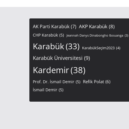
AKP Karabük
(8)
AK Parti Karabük
(7)
CHP Karabük
(5)
Jeannah Danys Dinabongho Ibouanga
(3)
Karabük
(33)
KarabükSeçim2023
(4)
Karabük Üniversitesi
(9)
Kardemir
(38)
Refik Polat
(6)
Prof. Dr. İsmail Demir
(5)
İsmail Demir
(5)