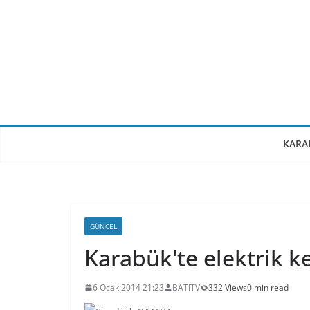
Skip
to
content
KARA
GÜNCEL
Karabük'te elektrik ke
6 Ocak 2014 21:23
BATITV
332 Views
0 min read