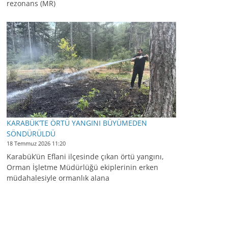
rezonans (MR)
KARABÜK’TE ÖRTÜ YANGINI BÜYÜMEDEN
SÖNDÜRÜLDÜ
18 Temmuz 2026 11:20
Karabük’ün Eflani ilçesinde çıkan örtü yangını,
Orman İşletme Müdürlüğü ekiplerinin erken
müdahalesiyle ormanlık alana