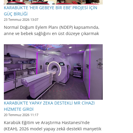
KARABÜK’TE ‘HER GEBEYE BİR EBE’ PROJESİ İÇİN
GÜÇ BİRLİĞİ
23 Temmuz 2026 13:07
Normal Doğum Eylem Planı (NDEP) kapsamında,
anne ve bebek sağlığını en üst düzeye çıkarmak
KARABÜK’TE YAPAY ZEKA DESTEKLİ MR CİHAZI
HİZMETE GİRDİ
20 Temmuz 2026 11:17
Karabük Eğitim ve Araştırma Hastanesi’nde
(KEAH), 2026 model yapay zekâ destekli manyetik