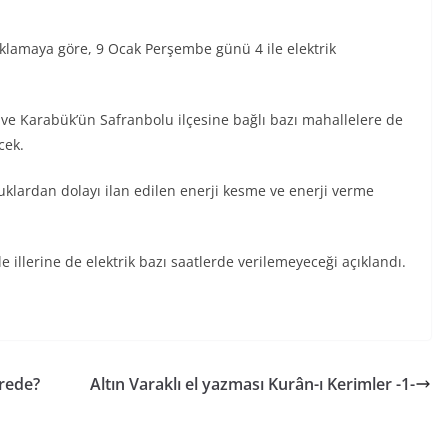
çıklamaya göre, 9 Ocak Perşembe günü 4 ile elektrik
ve Karabük’ün Safranbolu ilçesine bağlı bazı mahallelere de
cek.
uluklardan dolayı ilan edilen enerji kesme ve enerji verme
e illerine de elektrik bazı saatlerde verilemeyeceği açıklandı.
erede?
Altın Varaklı el yazması Kurân-ı Kerimler -1-