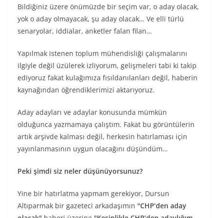
Bildiğiniz üzere önümüzde bir seçim var, o aday olacak,
yok o aday olmayacak, şu aday olacak… Ve elli türlü
senaryolar, iddialar, anketler falan filan…
Yapılmak istenen toplum mühendisliği çalışmalarını
ilgiyle değil üzülerek izliyorum, gelişmeleri tabi ki takip
ediyoruz fakat kulağımıza fısıldanılanları değil, haberin
kaynağından öğrendiklerimizi aktarıyoruz.
Aday adayları ve adaylar konusunda mümkün
olduğunca yazmamaya çalıştım. Fakat bu görüntülerin
artık arşivde kalması değil, herkesin hatırlaması için
yayınlanmasının uygun olacağını düşündüm…
Peki şimdi siz neler düşünüyorsunuz?
Yine bir hatırlatma yapmam gerekiyor, Dursun
Altıparmak bir gazeteci arkadaşımın
"CHP’den aday
olacak"
haberi üzerine
"Kesinlikle CHP’den adaylığım