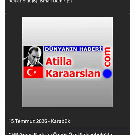
Refik Polat
(6)
İsmail Demir
(5)
15 Temmuz 2026 - Karabük
CHP Genel Başkanı Özgür Özel Safranbolu'da