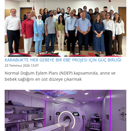
KARABÜK’TE ‘HER GEBEYE BİR EBE’ PROJESİ İÇİN GÜÇ BİRLİĞİ
23 Temmuz 2026 13:07
Normal Doğum Eylem Planı (NDEP) kapsamında, anne ve
bebek sağlığını en üst düzeye çıkarmak