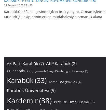
KARABÜK’TE ÖRTÜ YANGINI BÜYÜMEDEN SÖNDÜRÜLDÜ
18 Temmuz 2026 11:20
Karabük’ün Eflani ilçesinde çıkan örtü yangını, Orman İşletme
Müdürlüğü ekiplerinin erken müdahalesiyle ormanlık alana
AKP Karabük
(8)
AK Parti Karabük
(7)
CHP Karabük
(5)
Jeannah Danys Dinabongho Ibouanga
(3)
Karabük
(33)
KarabükSeçim2023
(4)
Karabük Üniversitesi
(9)
Kardemir
(38)
Prof. Dr. İsmail Demir
(5)