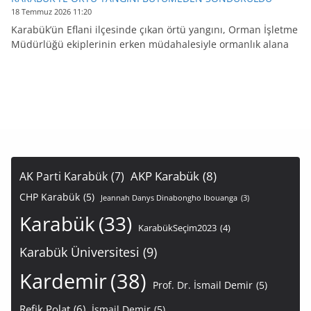
18 Temmuz 2026 11:20
Karabük’ün Eflani ilçesinde çıkan örtü yangını, Orman İşletme
Müdürlüğü ekiplerinin erken müdahalesiyle ormanlık alana
AKP Karabük
(8)
AK Parti Karabük
(7)
CHP Karabük
(5)
Jeannah Danys Dinabongho Ibouanga
(3)
Karabük
(33)
KarabükSeçim2023
(4)
Karabük Üniversitesi
(9)
Kardemir
(38)
Prof. Dr. İsmail Demir
(5)
Refik Polat
(6)
İsmail Demir
(5)