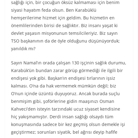
sağlığı için, bir çocuğun öksüz kalmaması için benim
siyasi hayatım feda olsun. Ben Karabüklü
hemşerilerime hizmet için geldim. Bu hizmetin en
önemlilerinden birisi de sağlıktır. Biz insanı yaşat ki
devlet yaşasın misyonunun temsilcileriyiz. Biz sayın
TSO başkanının da de öyle olduğunu düşünüyorduk;
yanıldık mı?
Sayın Namal’ın orada çalışan 130 işçinin sağlık durumu,
Karabük’ün bundan zarar görüp görmediği ile ilgili bir
endişesi yok gibi. Başkan’ın endişesi tırlarının işsiz
kalması. O’na da hak vermemek mümkün değil; biz
O’nun içinde üzüntü duyuyoruz. Ancak burada suçlu
benmişim gibi, şoförlerine gidin maaşınızı Osman
Kahveci’den isteyin tarzındaki ucuz siyaset kendisine
hiç yakışmamıştır. Derdi insan sağlığı olsaydı tüm
konuşmasında sadece bir kez geçmiş olsun demekle işi
geçiştirmez; sorunları siyatik, bel ağrısı deyip hafife