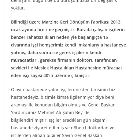
demiştim. Bugün de bu duruşumuzda bir değişiklik
yoktur.
Bilindiği üzere Marzinc Geri Dönüşüm Fabrikası 2013
ocak ayında üretime geçmiştir. Burada çalışan işçilerin
benzer rahatsızlıkları nedeniyle başlangıçta 15
civarında işçi hemşerimiz kendi imkanlarıyla hastaneye
yatmış, daha sonra ise gerek işçilerin kendi
müracaatları, gerekse firmanın doktoru tarafından
sevkleri ile Meslek Hastalıkları Hastanesine müracaat
eden işçi sayısı 40’ın üzerine çıkmıştır.
Olayın hastanede yatan işçilerimizden birisinin biz
hastanedeyiz, bizimle kimse ilgilenmiyor diye beni
araması ile konudan bilgim olmuş ve Genel Başkan
Yardımcımız Mehmet Ali Şahin Bey’ de
bilgilendirilmiştir. İşçiler aradıkları gün akşamı
hastanede ziyaret edilmiş ve nöbetçi doktordan ve
işçilerden alınan bilgiler Sayın Genel Başkan