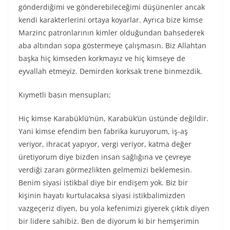
gönderdiğimi ve gönderebileceğimi düşünenler ancak
kendi karakterlerini ortaya koyarlar. Ayrıca bize kimse
Marzinc patronlarının kimler olduğundan bahsederek
aba altından sopa göstermeye çalışmasın. Biz Allahtan
başka hiç kimseden korkmayız ve hiç kimseye de
eyvallah etmeyiz. Demirden korksak trene binmezdik.
Kıymetli basın mensupları;
Hiç kimse Karabüklü’nün, Karabük’ün üstünde değildir.
Yani kimse efendim ben fabrika kuruyorum, iş-aş
veriyor, ihracat yapıyor, vergi veriyor, katma değer
üretiyorum diye bizden insan sağlığına ve çevreye
verdiği zararı görmezlikten gelmemizi beklemesin.
Benim siyasi istikbal diye bir endişem yok. Biz bir
kişinin hayatı kurtulacaksa siyasi istikbalimizden
vazgeçeriz diyen, bu yola kefenimizi giyerek çıktık diyen
bir lidere sahibiz. Ben de diyorum ki bir hemşerimin