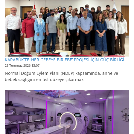
KARABÜK’TE ‘HER GEBEYE BİR EBE’ PROJESİ İÇİN GÜÇ BİRLİĞİ
23 Temmuz 2026 13:07
Normal Doğum Eylem Planı (NDEP) kapsamında, anne ve
bebek sağlığını en üst düzeye çıkarmak