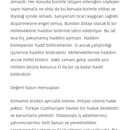
almazdı. Her konuda bizimle istişare edeceğini söyleyen
sayın Namal’a ne oldu da bu konuda bizimle irtibat ve
diyoloğ içinde olmadı. Sanıyorum ticari kaygıları sağlıklı
düşünmesine engel olmuş. Bundan dolayı olacak ki bir
milletvekiline haddini bildirme lafını edebiliyor. Bu laf
ona hiç yakışmamış haddini aşmıştır. Haddini
bilmeyenler hadd bildiremezler. O ancak çalıştırdığı
işçilerine haddini bildirebilir. Milletvekillerine haddini
ancak millet bildirir. Vakti zamanı gelip sandık aziz
milletin önüne konunca O da bir oy kadar hadd
bildirebilir.
Değerli basın mensupları
Kimsenin bizden ayrıcalık isteme, imtiyaz isteme hakkı
yoktur. Türkiye Cumhuriyeti Devleti bir hukuk devletidir;
ve kanunlarla yönetilir. Dolayısıyla iş adamlarımız,
yatırımcılarımız belli kanun ve yönetmelikler
çerçevesinde yatırım ve faaliyetlerini yapacaklardır. Biz