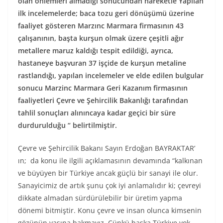
olan önlemleri almadığı sonucundan hareketle Yapılan
ilk incelemelerde; baca tozu geri dönüşümü üzerine
faaliyet gösteren Marzınc Marmara firmasının 43
çalışanının, başta kurşun olmak üzere çeşitli ağır
metallere maruz kaldığı tespit edildiği, ayrıca,
hastaneye başvuran 37 işçide de kurşun metaline
rastlandığı, yapılan incelemeler ve elde edilen bulgular
sonucu Marzinc Marmara Geri Kazanım firmasının
faaliyetleri Çevre ve Şehircilik Bakanlığı tarafından
tahlil sonuçları alınıncaya kadar geçici bir süre
durdurulduğu “ belirtilmiştir.
Çevre ve Şehircilik Bakanı Sayın Erdoğan BAYRAKTAR’
ın; da konu ile ilgili açıklamasının devamında “kalkınan
ve büyüyen bir Türkiye ancak güçlü bir sanayi ile olur.
Sanayicimiz de artık şunu çok iyi anlamalıdır ki; çevreyi
dikkate almadan sürdürülebilir bir üretim yapma
dönemi bitmiştir. Konu çevre ve insan olunca kimsenin
gözünün yaşına bakmayız. Çünkü başka Türkiye yok,