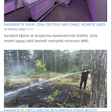
KARABÜK’TE YAPAY ZEKA DESTEKLİ MR CİHAZI HİZMETE GİRDİ
20 Temmuz 2026 11:17
Karabük Eğitim ve Araştırma Hastanesi’nde (KEAH), 2026
model yapay zekâ destekli manyetik rezonans (MR)
KARABÜK’TE ÖRTÜ YANGINI BÜYÜMEDEN SÖNDÜRÜLDÜ